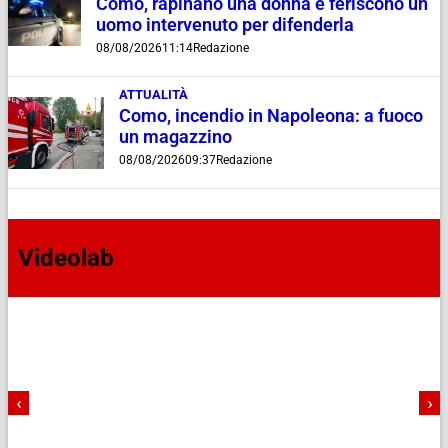
Como, rapinano una donna e feriscono un
uomo intervenuto per difenderla
08/08/2026
11:14
Redazione
ATTUALITÀ
Como, incendio in Napoleona: a fuoco
un magazzino
08/08/2026
09:37
Redazione
Videolab
‹
›