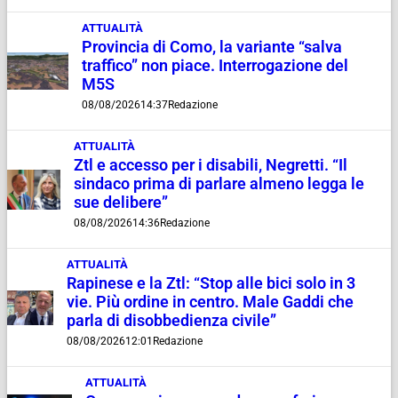
ATTUALITÀ
Provincia di Como, la variante “salva
traffico” non piace. Interrogazione del
M5S
08/08/2026
14:37
Redazione
ATTUALITÀ
Ztl e accesso per i disabili, Negretti. “Il
sindaco prima di parlare almeno legga le
sue delibere”
08/08/2026
14:36
Redazione
ATTUALITÀ
Rapinese e la Ztl: “Stop alle bici solo in 3
vie. Più ordine in centro. Male Gaddi che
parla di disobbedienza civile”
08/08/2026
12:01
Redazione
ATTUALITÀ