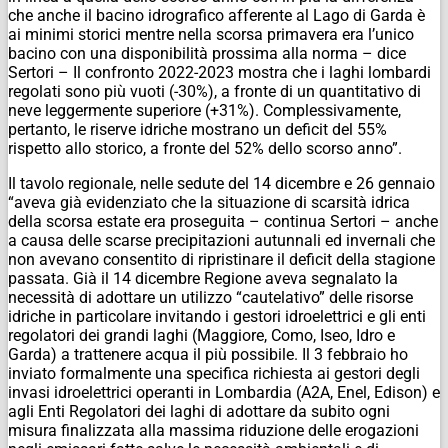
che anche il bacino idrografico afferente al Lago di Garda è
ai minimi storici mentre nella scorsa primavera era l’unico
bacino con una disponibilità prossima alla norma – dice
Sertori – Il confronto 2022-2023 mostra che i laghi lombardi
regolati sono più vuoti (-30%), a fronte di un quantitativo di
neve leggermente superiore (+31%). Complessivamente,
pertanto, le riserve idriche mostrano un deficit del 55%
rispetto allo storico, a fronte del 52% dello scorso anno”.
Il tavolo regionale, nelle sedute del 14 dicembre e 26 gennaio
“aveva già evidenziato che la situazione di scarsità idrica
della scorsa estate era proseguita – continua Sertori – anche
a causa delle scarse precipitazioni autunnali ed invernali che
non avevano consentito di ripristinare il deficit della stagione
passata. Già il 14 dicembre Regione aveva segnalato la
necessità di adottare un utilizzo “cautelativo” delle risorse
idriche in particolare invitando i gestori idroelettrici e gli enti
regolatori dei grandi laghi (Maggiore, Como, Iseo, Idro e
Garda) a trattenere acqua il più possibile. Il 3 febbraio ho
inviato formalmente una specifica richiesta ai gestori degli
invasi idroelettrici operanti in Lombardia (A2A, Enel, Edison) e
agli Enti Regolatori dei laghi di adottare da subito ogni
misura finalizzata alla massima riduzione delle erogazioni