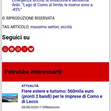
Emergenza siccità, la situazione è serissima.
Anbi: “Lago di Como al limite, le riserve sono a
-45%”
© RIPRODUZIONE RISERVATA
TAG ARTICOLO:
massimo sertori
,
siccità
Seguici su
Potrebbe interessarti:
ATTUALITÀ
Fiere estere e turismo: 560mila euro
(pronti 2 bandi) per le imprese di Como e
di Lecco
08/08/2026
17:39
Redazione