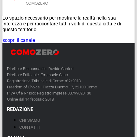
Lo spazio necessario per mostrare la realtà nella sua
interezza e per raccontare tutti i volti di questa città e di
questo territorio.
scopri il canale
Direttore Responsabile: Davide Cantoni
Direttore Editoriale: Emanuele Caso
Registrazione Tribunale di Como: n°2/2018
Freedom of Choice - Piazza Duomo 17, 22100 Como
PIVA Cf e N° Iscr. Registro Imprese 03799020130
Online dal 14 febbraio 2018
REDAZIONE
CHI SIAMO
CONTATTI