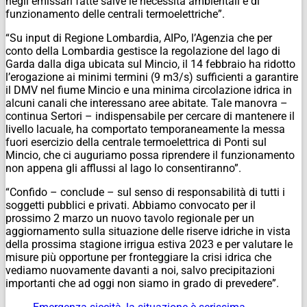
negli emissari fatte salve le necessità ambientali e di
funzionamento delle centrali termoelettriche”.
“Su input di Regione Lombardia, AIPo, l’Agenzia che per
conto della Lombardia gestisce la regolazione del lago di
Garda dalla diga ubicata sul Mincio, il 14 febbraio ha ridotto
l’erogazione ai minimi termini (9 m3/s) sufficienti a garantire
il DMV nel fiume Mincio e una minima circolazione idrica in
alcuni canali che interessano aree abitate. Tale manovra –
continua Sertori – indispensabile per cercare di mantenere il
livello lacuale, ha comportato temporaneamente la messa
fuori esercizio della centrale termoelettrica di Ponti sul
Mincio, che ci auguriamo possa riprendere il funzionamento
non appena gli afflussi al lago lo consentiranno”.
“Confido – conclude – sul senso di responsabilità di tutti i
soggetti pubblici e privati. Abbiamo convocato per il
prossimo 2 marzo un nuovo tavolo regionale per un
aggiornamento sulla situazione delle riserve idriche in vista
della prossima stagione irrigua estiva 2023 e per valutare le
misure più opportune per fronteggiare la crisi idrica che
vediamo nuovamente davanti a noi, salvo precipitazioni
importanti che ad oggi non siamo in grado di prevedere”.