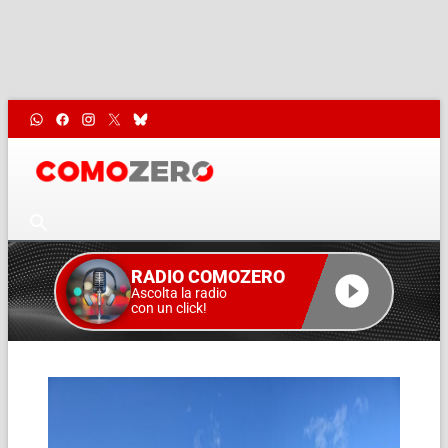
RADIO COMOZERO
Ascolta la radio
con un click!