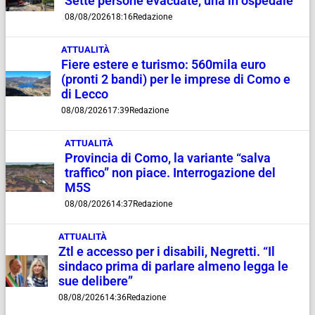
Sette persone evacuate, una in ospedale
08/08/2026
18:16
Redazione
ATTUALITÀ
Fiere estere e turismo: 560mila euro
(pronti 2 bandi) per le imprese di Como e
di Lecco
08/08/2026
17:39
Redazione
ATTUALITÀ
Provincia di Como, la variante “salva
traffico” non piace. Interrogazione del
M5S
08/08/2026
14:37
Redazione
ATTUALITÀ
Ztl e accesso per i disabili, Negretti. “Il
sindaco prima di parlare almeno legga le
sue delibere”
08/08/2026
14:36
Redazione