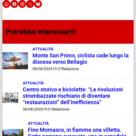
Potrebbe interessarti:
ATTUALITÀ
Monte San Primo, ciclista cade lungo la
discesa verso Bellagio
08/08/2026
19:37
Redazione
ATTUALITÀ
Centro storico e biciclette: “Le rivoluzioni
strombazzate rischiano di diventare
“restaurazioni” dell’inefficienza”
08/08/2026
19:21
Redazione
ATTUALITÀ
Fino Mornasco, in fiamme una villetta.