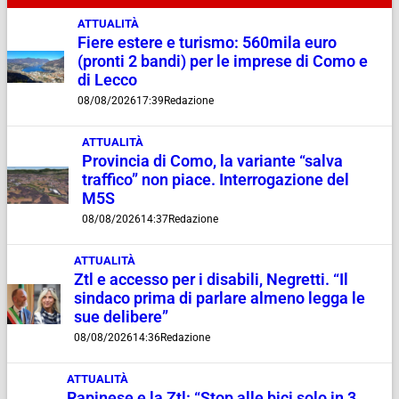
ATTUALITÀ
Fiere estere e turismo: 560mila euro
(pronti 2 bandi) per le imprese di Como e
di Lecco
08/08/2026
17:39
Redazione
ATTUALITÀ
Provincia di Como, la variante “salva
traffico” non piace. Interrogazione del
M5S
08/08/2026
14:37
Redazione
ATTUALITÀ
Ztl e accesso per i disabili, Negretti. “Il
sindaco prima di parlare almeno legga le
sue delibere”
08/08/2026
14:36
Redazione
ATTUALITÀ
Rapinese e la Ztl: “Stop alle bici solo in 3