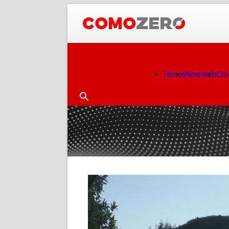
Home
Newslab
Cr