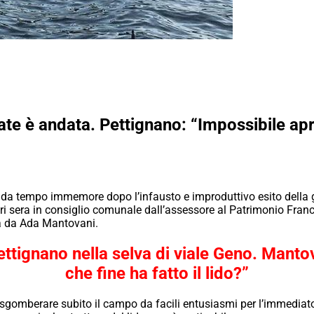
ate è andata. Pettignano: “Impossibile apri
uso da tempo immemore dopo l’infausto e improduttivo esito dell
ieri sera in consiglio comunale dall’assessore al Patrimonio Fran
a da Ada Mantovani.
ettignano nella selva di viale Geno. Mant
che fine ha fatto il lido?”
sgomberare subito il campo da facili entusiasmi per l’immediato: