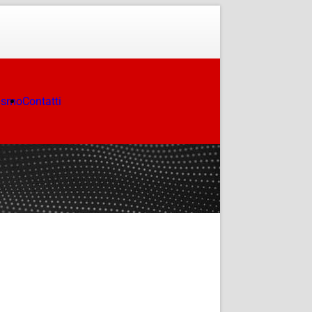
ismo
Contatti