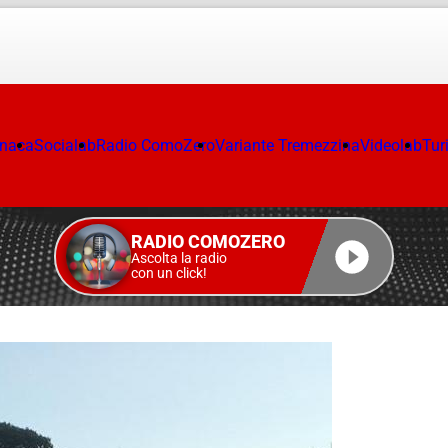
onaca
Socialab
Radio ComoZero
Variante Tremezzina
Videolab
Tur
RADIO COMOZERO
Ascolta la radio
con un click!