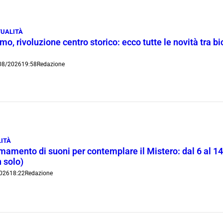
UALITÀ
o, rivoluzione centro storico: ecco tutte le novità tra bi
08/2026
19:58
Redazione
ITÀ
rmamento di suoni per contemplare il Mistero: dal 6 al 1
 solo)
026
18:22
Redazione