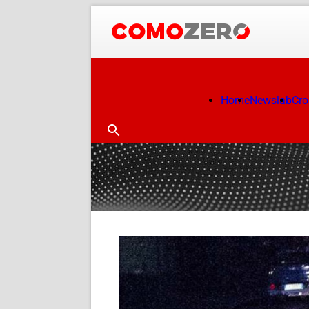
Home
Newslab
Cr