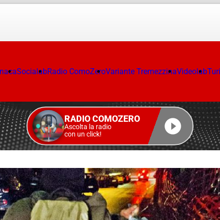
onaca
Socialab
Radio ComoZero
Variante Tremezzina
Videolab
Tur
RADIO COMOZERO
Ascolta la radio
con un click!