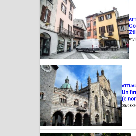
ATT
Com
Ztl
05/
ATTUAL
Un fi
(e non
05/08/2