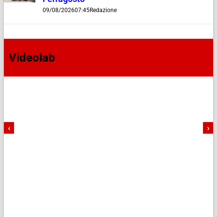
09/08/2026
07:45
Redazione
Videolab
‹
›