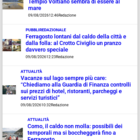
Tempio Voltiano sembra di essere al
mare
09/08/2026
12:46
Redazione
PUBBLIREDAZIONALE
Ferragosto lontani dal caldo della città e
dalla folla: al Crotto Civiglio un pranzo
davvero speciale
09/08/2026
12:23
Redazione
ATTUALITÀ
Vacanze sul lago sempre più care:
“Chiediamo alla Guardia di Finanza controlli
sui prezzi di hotel, ristoranti, parcheggi e
servizi turistici”
09/08/2026
10:32
Redazione
ATTUALITÀ
Como, il caldo non molla: possibili dei
temporali ma si boccheggerà fino a
Ferragosto