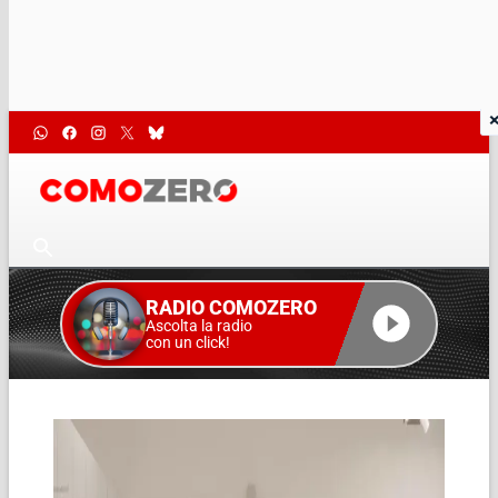
RADIO COMOZERO
Ascolta la radio
con un click!