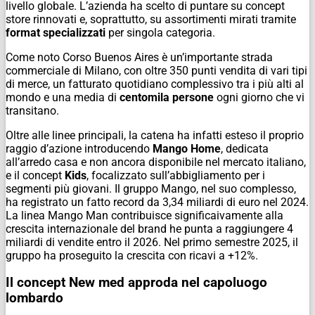
livello globale. L’azienda ha scelto di puntare su concept
store rinnovati e, soprattutto, su assortimenti mirati tramite
format specializzati
per singola categoria.
Come noto Corso Buenos Aires è un’importante strada
commerciale di Milano, con oltre 350 punti vendita di vari tipi
di merce, un fatturato quotidiano complessivo tra i più alti al
mondo e una media di
centomila persone
ogni giorno che vi
transitano.
Oltre alle linee principali, la catena ha infatti esteso il proprio
raggio d’azione introducendo
Mango Home
, dedicata
all’arredo casa e non ancora disponibile nel mercato italiano,
e il concept
Kids
, focalizzato sull’abbigliamento per i
segmenti più giovani. Il gruppo Mango, nel suo complesso,
ha registrato un fatto record da 3,34 miliardi di euro nel 2024.
La linea Mango Man contribuisce significaivamente alla
crescita internazionale del brand he punta a raggiungere 4
miliardi di vendite entro il 2026. Nel primo semestre 2025, il
gruppo ha proseguito la crescita con ricavi a +12%.
Il concept New med approda nel capoluogo
lombardo