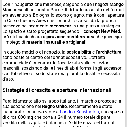
Con l’inaugurazione milanese, salgono a due i negozi
Mango
Man
presenti nel nostro Paese. Il debutto assoluto del format
era avvenuto a Bologna lo scorso giugno, ma è con l’apertura
in Corso Buenos Aires che il marchio consolida la propria
presenza nel segmento
menswear
in una piazza strategica.
Lo spazio è stato progettato seguendo il
concept New Med
,
un’estetica di chiara
ispirazione mediterranea
che privilegia
l’impiego di
materiali naturali e artigianali
.
In questo modello di negozio, la
sostenibilità
e l’
architettura
sono poste al centro del format espositivo. L’offerta
commerciale è interamente focalizzata sulle collezioni
maschili, spaziando dalle linee di abiti formali agli accessori,
con l’obiettivo di soddisfare una pluralità di stili e necessità
d’uso.
Strategie di crescita e aperture internazionali
Parallelamente allo sviluppo italiano, il marchio prosegue la
sua espansione nel
Regno Unito
. Recentemente è stato
inaugurato un nuovo store a
London Kensington
, uno spazio
di circa
600 mq
che porta a 24 il numero totale di punti
vendita nella capitale britannica. A differenza del format