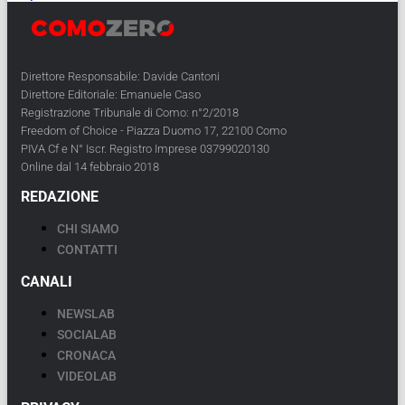
Direttore Responsabile: Davide Cantoni
Direttore Editoriale: Emanuele Caso
Registrazione Tribunale di Como: n°2/2018
Freedom of Choice - Piazza Duomo 17, 22100 Como
PIVA Cf e N° Iscr. Registro Imprese 03799020130
Online dal 14 febbraio 2018
REDAZIONE
CHI SIAMO
CONTATTI
CANALI
NEWSLAB
SOCIALAB
CRONACA
VIDEOLAB