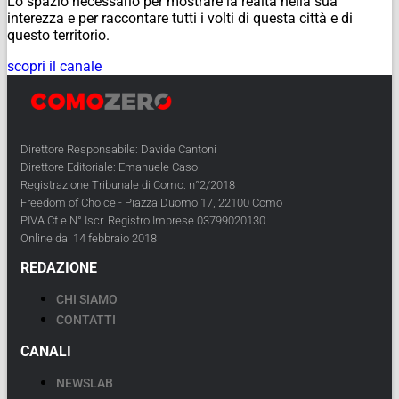
Lo spazio necessario per mostrare la realtà nella sua
interezza e per raccontare tutti i volti di questa città e di
questo territorio.
scopri il canale
Direttore Responsabile: Davide Cantoni
Direttore Editoriale: Emanuele Caso
Registrazione Tribunale di Como: n°2/2018
Freedom of Choice - Piazza Duomo 17, 22100 Como
PIVA Cf e N° Iscr. Registro Imprese 03799020130
Online dal 14 febbraio 2018
REDAZIONE
CHI SIAMO
CONTATTI
CANALI
NEWSLAB