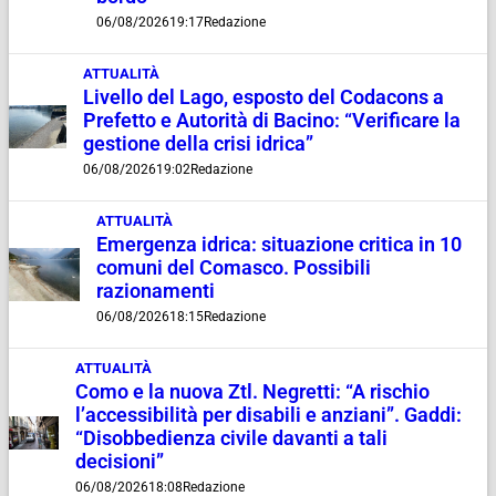
06/08/2026
19:17
Redazione
ATTUALITÀ
Livello del Lago, esposto del Codacons a
Prefetto e Autorità di Bacino: “Verificare la
gestione della crisi idrica”
06/08/2026
19:02
Redazione
ATTUALITÀ
Emergenza idrica: situazione critica in 10
comuni del Comasco. Possibili
razionamenti
06/08/2026
18:15
Redazione
ATTUALITÀ
Como e la nuova Ztl. Negretti: “A rischio
l’accessibilità per disabili e anziani”. Gaddi:
“Disobbedienza civile davanti a tali
decisioni”
06/08/2026
18:08
Redazione