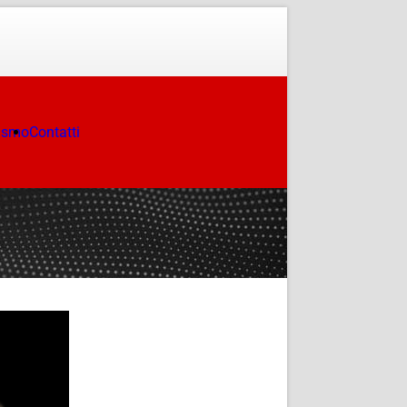
ismo
Contatti