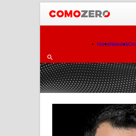
Home
Newslab
Cr