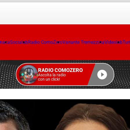
onaca
Socialab
Radio ComoZero
Variante Tremezzina
Videolab
Tur
RADIO COMOZERO
Ascolta la radio
con un click!