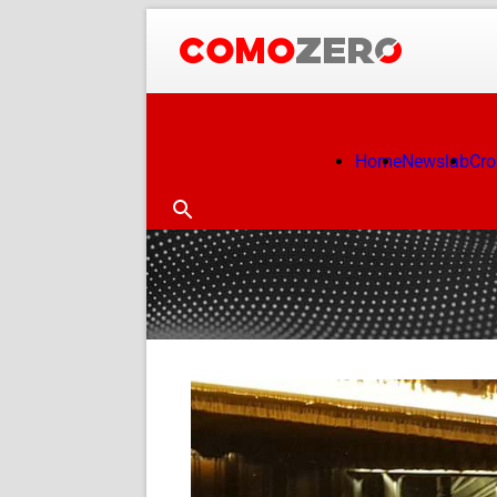
Home
Newslab
Cr