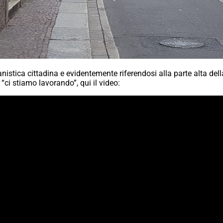
istica cittadina e evidentemente riferendosi alla parte alta de
ci stiamo lavorando”, qui il video: