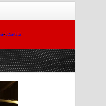
ismo
Contatti