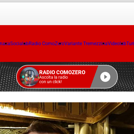
onaca
Socialab
Radio ComoZero
Variante Tremezzina
Videolab
Tur
RADIO COMOZERO
Ascolta la radio
con un click!