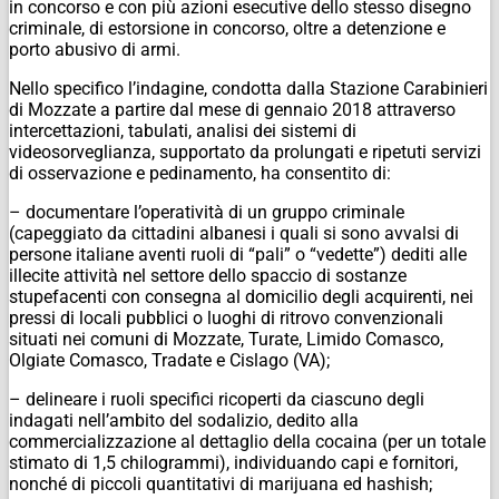
in concorso e con più azioni esecutive dello stesso disegno
criminale, di estorsione in concorso, oltre a detenzione e
porto abusivo di armi.
Nello specifico l’indagine, condotta dalla Stazione Carabinieri
di Mozzate a partire dal mese di gennaio 2018 attraverso
intercettazioni, tabulati, analisi dei sistemi di
videosorveglianza, supportato da prolungati e ripetuti servizi
di osservazione e pedinamento, ha consentito di:
– documentare l’operatività di un gruppo criminale
(capeggiato da cittadini albanesi i quali si sono avvalsi di
persone italiane aventi ruoli di “pali” o “vedette”) dediti alle
illecite attività nel settore dello spaccio di sostanze
stupefacenti con consegna al domicilio degli acquirenti, nei
pressi di locali pubblici o luoghi di ritrovo convenzionali
situati nei comuni di Mozzate, Turate, Limido Comasco,
Olgiate Comasco, Tradate e Cislago (VA);
– delineare i ruoli specifici ricoperti da ciascuno degli
indagati nell’ambito del sodalizio, dedito alla
commercializzazione al dettaglio della cocaina (per un totale
stimato di 1,5 chilogrammi), individuando capi e fornitori,
nonché di piccoli quantitativi di marijuana ed hashish;