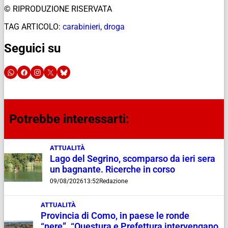
© RIPRODUZIONE RISERVATA
TAG ARTICOLO:
carabinieri
,
droga
Seguici su
Potrebbe interessarti:
ATTUALITÀ
Lago del Segrino, scomparso da ieri sera
un bagnante. Ricerche in corso
09/08/2026
13:52
Redazione
ATTUALITÀ
Provincia di Como, in paese le ronde
“nere”. “Questura e Prefettura intervengano