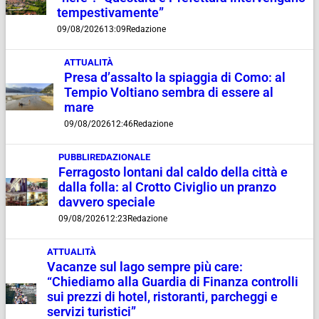
tempestivamente”
09/08/2026
13:09
Redazione
ATTUALITÀ
Presa d’assalto la spiaggia di Como: al
Tempio Voltiano sembra di essere al
mare
09/08/2026
12:46
Redazione
PUBBLIREDAZIONALE
Ferragosto lontani dal caldo della città e
dalla folla: al Crotto Civiglio un pranzo
davvero speciale
09/08/2026
12:23
Redazione
ATTUALITÀ
Vacanze sul lago sempre più care:
“Chiediamo alla Guardia di Finanza controlli
sui prezzi di hotel, ristoranti, parcheggi e
servizi turistici”