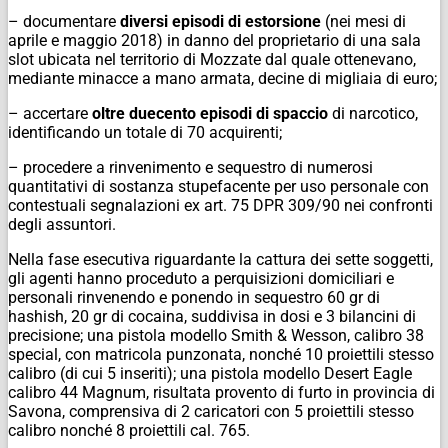
– documentare
diversi episodi di estorsione
(nei mesi di
aprile e maggio 2018) in danno del proprietario di una sala
slot ubicata nel territorio di Mozzate dal quale ottenevano,
mediante minacce a mano armata, decine di migliaia di euro;
– accertare
oltre duecento episodi di spaccio
di narcotico,
identificando un totale di 70 acquirenti;
– procedere a rinvenimento e sequestro di numerosi
quantitativi di sostanza stupefacente per uso personale con
contestuali segnalazioni ex art. 75 DPR 309/90 nei confronti
degli assuntori.
Nella fase esecutiva riguardante la cattura dei sette soggetti,
gli agenti hanno proceduto a perquisizioni domiciliari e
personali rinvenendo e ponendo in sequestro 60 gr di
hashish, 20 gr di cocaina, suddivisa in dosi e 3 bilancini di
precisione; una pistola modello Smith & Wesson, calibro 38
special, con matricola punzonata, nonché 10 proiettili stesso
calibro (di cui 5 inseriti); una pistola modello Desert Eagle
calibro 44 Magnum, risultata provento di furto in provincia di
Savona, comprensiva di 2 caricatori con 5 proiettili stesso
calibro nonché 8 proiettili cal. 765.