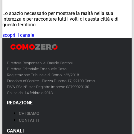
Lo spazio necessario per mostrare la realtà nella sua
interezza e per raccontare tutti i volti di questa città e di
questo territorio.
scopri il canale
Direttore Responsabile: Davide Cantoni
Direttore Editoriale: Emanuele Caso
Registrazione Tribunale di Como: n°2/2018
Freedom of Choice - Piazza Duomo 17, 22100 Como
PIVA Cf e N° Iscr. Registro Imprese 03799020130
Online dal 14 febbraio 2018
REDAZIONE
CHI SIAMO
CONTATTI
CANALI