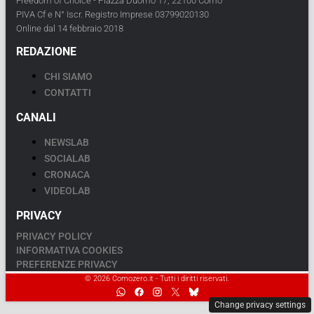
Freedom of Choice - Piazza Duomo 17, 22100 Como
PIVA Cf e N° Iscr. Registro Imprese 03799020130
Online dal 14 febbraio 2018
REDAZIONE
CHI SIAMO
CONTATTI
CANALI
NEWSLAB
SOCIALAB
CRONACA
VIDEOLAB
PRIVACY
PRIVACY POLICY
INFORMATIVA COOKIES
PREFERENZE PRIVACY
© 2026 Comozero.it - Tutti i diritti riservati.
Change privacy settings