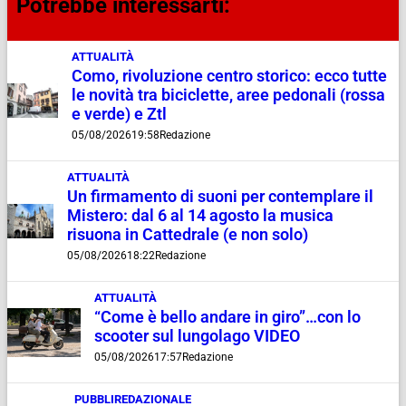
Potrebbe interessarti:
ATTUALITÀ
Como, rivoluzione centro storico: ecco tutte
le novità tra biciclette, aree pedonali (rossa
e verde) e Ztl
05/08/2026
19:58
Redazione
ATTUALITÀ
Un firmamento di suoni per contemplare il
Mistero: dal 6 al 14 agosto la musica
risuona in Cattedrale (e non solo)
05/08/2026
18:22
Redazione
ATTUALITÀ
“Come è bello andare in giro”…con lo
scooter sul lungolago VIDEO
05/08/2026
17:57
Redazione
PUBBLIREDAZIONALE