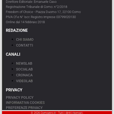
Direttore Editoriale: Emanuele Caso
Registrazione Tribunale di Como: n°2/2018
Freedom of Choice - Piazza Duomo 17, 22100 Como
PIVA Cf e N° Iscr. Registro Imprese 03799020130
Online dal 14 febbraio 2018
REDAZIONE
CHI SIAMO
CONTATTI
CANALI
NEWSLAB
SOCIALAB
CRONACA
VIDEOLAB
PRIVACY
PRIVACY POLICY
INFORMATIVA COOKIES
PREFERENZE PRIVACY
© 2026 Comozero.it - Tutti i diritti riservati.