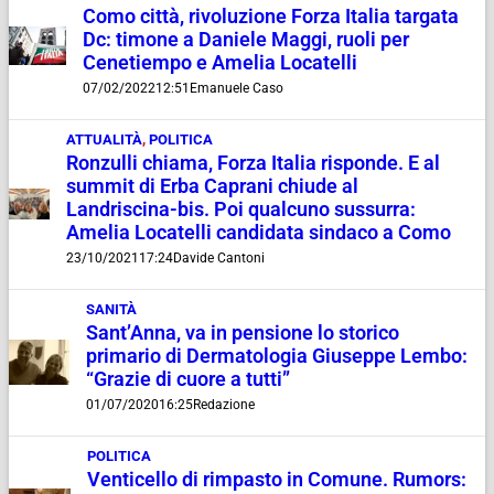
Como città, rivoluzione Forza Italia targata
Dc: timone a Daniele Maggi, ruoli per
Cenetiempo e Amelia Locatelli
07/02/2022
12:51
Emanuele Caso
ATTUALITÀ
,
POLITICA
Ronzulli chiama, Forza Italia risponde. E al
summit di Erba Caprani chiude al
Landriscina-bis. Poi qualcuno sussurra:
Amelia Locatelli candidata sindaco a Como
23/10/2021
17:24
Davide Cantoni
SANITÀ
Sant’Anna, va in pensione lo storico
primario di Dermatologia Giuseppe Lembo:
“Grazie di cuore a tutti”
01/07/2020
16:25
Redazione
POLITICA
Venticello di rimpasto in Comune. Rumors: