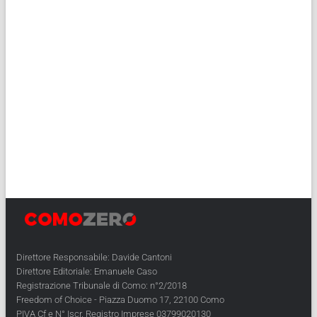
Direttore Responsabile: Davide Cantoni
Direttore Editoriale: Emanuele Caso
Registrazione Tribunale di Como: n°2/2018
Freedom of Choice - Piazza Duomo 17, 22100 Como
PIVA Cf e N° Iscr. Registro Imprese 03799020130