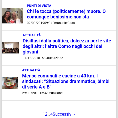
PUNTI DI VISTA
Chi le tocca (politicamente) muore. O
comunque benissimo non sta
02/03/2019
09:34
Emanuele Caso
ATTUALITÀ
Disillusi dalla politica, dolcezza per le vite
degli altri: l’altra Como negli occhi dei
giovani
07/12/2018
15:04
Redazione
ATTUALITÀ
Mense comunali e cucine a 40 km. I
sindacati: “Situazione drammatica, bimbi
di serie A e B”
29/11/2018
16:32
Redazione
1
2
…
4
Successivi »