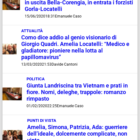
in uscita Bella-Corengia, in entrata i forzisti
Gorla-Locatelli
15/06/2020
18:31
Emanuele Caso
ATTUALITÀ
Como dice addio al genio visionario di
Giorgio Quadri. Amelia Locatelli: “Medico e
gladiatore: pioniere nella lotta al
papillomavirus”
13/03/2020
21:53
Davide Cantoni
POLITICA
Giunta Landriscina tra Vietnam e prati in
fiore. Nomi, deleghe, trappole: romanzo
rimpasto
01/02/2020
22:25
Emanuele Caso
PUNTI DI VISTA
Amelia, Simona, Patrizia, Ada: guerriere
dell’ideale, dolcemente complicate, non