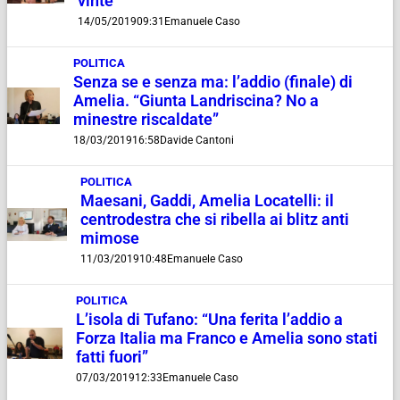
vinte
14/05/2019
09:31
Emanuele Caso
POLITICA
Senza se e senza ma: l’addio (finale) di
Amelia. “Giunta Landriscina? No a
minestre riscaldate”
18/03/2019
16:58
Davide Cantoni
POLITICA
Maesani, Gaddi, Amelia Locatelli: il
centrodestra che si ribella ai blitz anti
mimose
11/03/2019
10:48
Emanuele Caso
POLITICA
L’isola di Tufano: “Una ferita l’addio a
Forza Italia ma Franco e Amelia sono stati
fatti fuori”
07/03/2019
12:33
Emanuele Caso