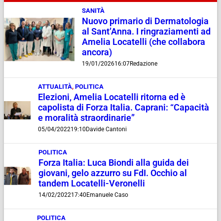
SANITÀ
Nuovo primario di Dermatologia
al Sant’Anna. I ringraziamenti ad
Amelia Locatelli (che collabora
ancora)
19/01/2026
16:07
Redazione
ATTUALITÀ
,
POLITICA
Elezioni, Amelia Locatelli ritorna ed è
capolista di Forza Italia. Caprani: “Capacità
e moralità straordinarie”
05/04/2022
19:10
Davide Cantoni
POLITICA
Forza Italia: Luca Biondi alla guida dei
giovani, gelo azzurro su FdI. Occhio al
tandem Locatelli-Veronelli
14/02/2022
17:40
Emanuele Caso
POLITICA