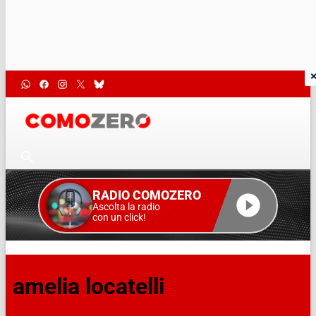
RADIO COMOZERO
Ascolta la radio
con un click!
amelia locatelli