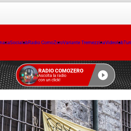
onaca
Socialab
Radio ComoZero
Variante Tremezzina
Videolab
Tur
RADIO COMOZERO
Ascolta la radio
con un click!