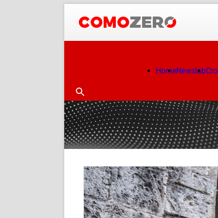
Home
Newslab
Cr