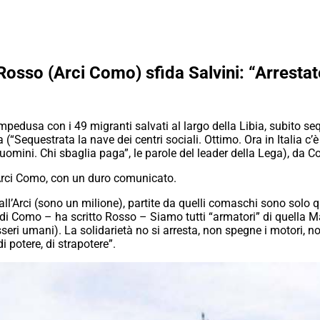
osso (Arci Como) sfida Salvini: “Arrestat
edusa con i 49 migranti salvati al largo della Libia, subito seq
 (“Sequestrata la nave dei centri sociali. Ottimo. Ora in Italia c’
i di uomini. Chi sbaglia paga”, le parole del leader della Lega), d
 Arci Como, con un duro comunicato.
ti all’Arci (sono un milione), partite da quelli comaschi sono solo 
i di Como – ha scritto Rosso – Siamo tutti “armatori” di quella 
eri umani). La solidarietà no si arresta, non spegne i motori, no
 potere, di strapotere”.