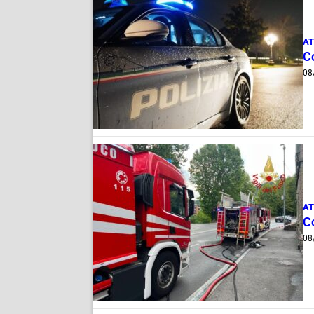
AT
C
08
AT
C
08