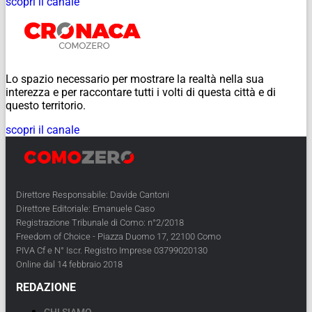
scopri il canale
Lo spazio necessario per mostrare la realtà nella sua
interezza e per raccontare tutti i volti di questa città e di
questo territorio.
scopri il canale
Direttore Responsabile: Davide Cantoni
Direttore Editoriale: Emanuele Caso
Registrazione Tribunale di Como: n°2/2018
Freedom of Choice - Piazza Duomo 17, 22100 Como
PIVA Cf e N° Iscr. Registro Imprese 03799020130
Online dal 14 febbraio 2018
REDAZIONE
CHI SIAMO