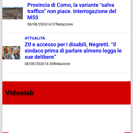
Provincia di Como, la variante “salva
traffico” non piace. Interrogazione del
M5S
08/08/2026
14:37
Redazione
ATTUALITÀ
Ztl e accesso per i disabili, Negretti. “Il
sindaco prima di parlare almeno legga le
sue delibere”
08/08/2026
14:36
Redazione
Videolab