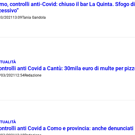
o, controlli anti-Covid: chiuso il bar La Quinta. Sfogo di
cessivo”
03/2021
13:09
Tania Gandola
TUALITÀ
ntrolli anti Covid a Cantù: 30mila euro di multe per piz
/03/2021
12:54
Redazione
TUALITÀ
ntrolli anti Covid a Como e provincia: anche denunciati 