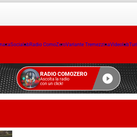
onaca
Socialab
Radio ComoZero
Variante Tremezzina
Videolab
Tur
RADIO COMOZERO
Ascolta la radio
con un click!