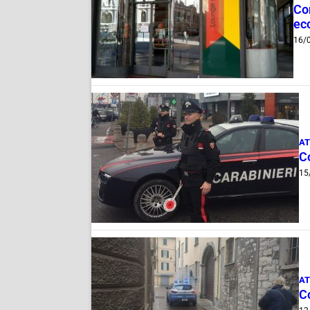
Com
ec
16/
AT
Co
15
AT
Co