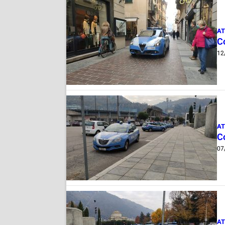
AT
Co
12
AT
Co
07
AT