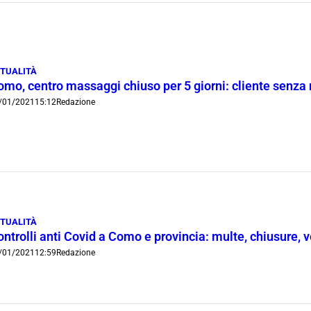
TUALITÀ
omo, centro massaggi chiuso per 5 giorni: cliente senza
/01/2021
15:12
Redazione
TUALITÀ
ntrolli anti Covid a Como e provincia: multe, chiusure, ve
/01/2021
12:59
Redazione