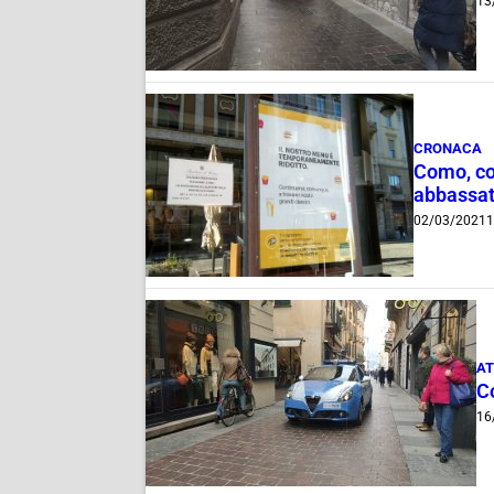
13
CRONACA
Como, con
abbassata
02/03/2021
1
AT
Co
16