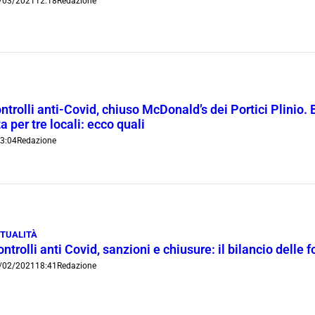
/03/2021
12:18
Redazione
trolli anti-Covid, chiuso McDonald’s dei Portici Plinio. B
 per tre locali: ecco quali
3:04
Redazione
TUALITÀ
ntrolli anti Covid, sanzioni e chiusure: il bilancio delle 
/02/2021
18:41
Redazione