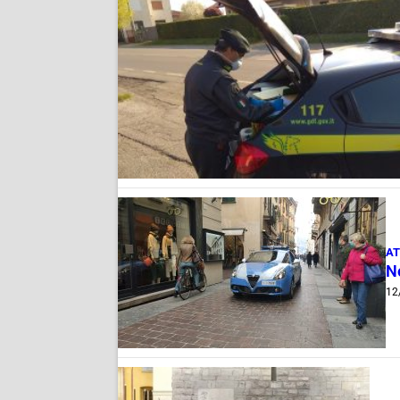
AT
No
12