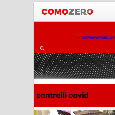
Home
Newslab
Cr
controlli covid