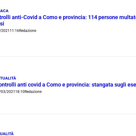
NACA
rolli anti-Covid a Como e provincia: 114 persone multat
si
/2021
11:16
Redazione
TUALITÀ
ntrolli anti covid a Como e provincia: stangata sugli ese
/03/2021
18:10
Redazione
UALITÀ