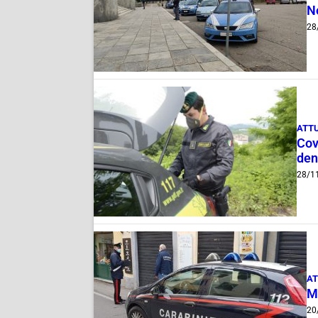
N
28
ATT
Cov
den
28/1
AT
Ma
20