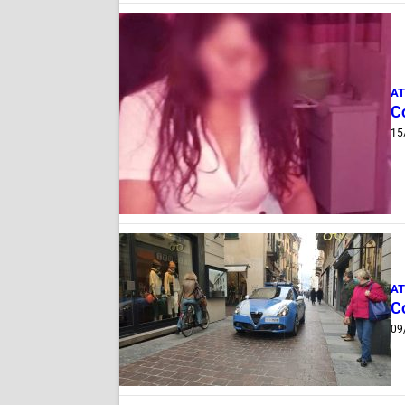
AT
C
15
AT
Co
09