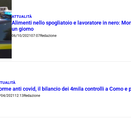
ATTUALITÀ
Alimenti nello spogliatoio e lavoratore in nero: M
un giorno
06/10/2021
07:07
Redazione
TUALITÀ
rme anti covid, il bilancio dei 4mila controlli a Como e 
/04/2021
12:13
Redazione