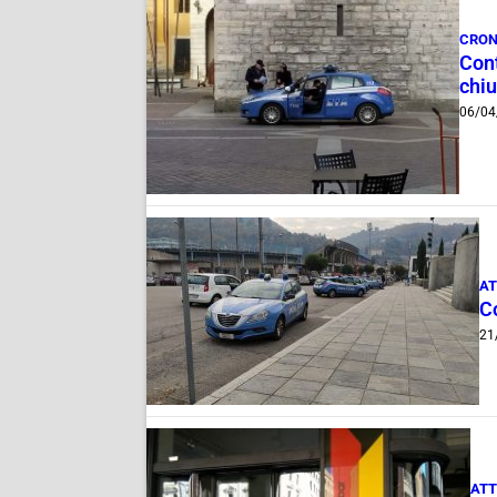
CRO
Cont
chiu
06/04
AT
Co
21
ATT