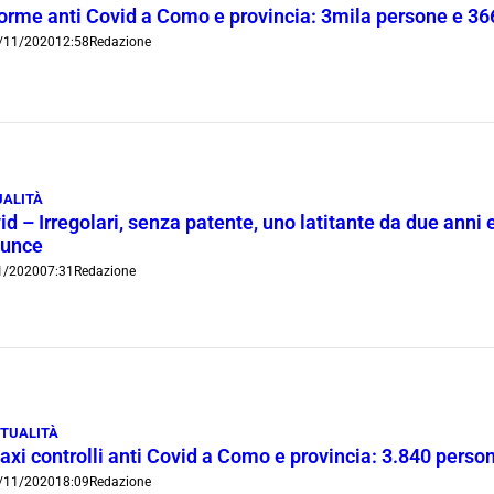
orme anti Covid a Como e provincia: 3mila persone e 366 
/11/2020
12:58
Redazione
UALITÀ
id – Irregolari, senza patente, uno latitante da due anni e
unce
1/2020
07:31
Redazione
TUALITÀ
xi controlli anti Covid a Como e provincia: 3.840 person
/11/2020
18:09
Redazione