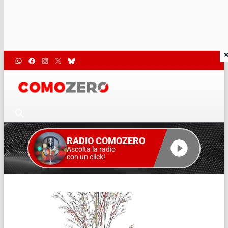
RADIO COMOZERO
Ascolta la radio
con un click!