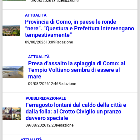
09/08/2026
13:52
Redazione
ATTUALITÀ
Provincia di Como, in paese le ronde
“nere”. “Questura e Prefettura intervengano
tempestivamente”
09/08/2026
13:09
Redazione
ATTUALITÀ
Presa d’assalto la spiaggia di Como: al
Tempio Voltiano sembra di essere al
mare
09/08/2026
12:46
Redazione
PUBBLIREDAZIONALE
Ferragosto lontani dal caldo della città e
dalla folla: al Crotto Civiglio un pranzo
davvero speciale
09/08/2026
12:23
Redazione
ATTUALITÀ