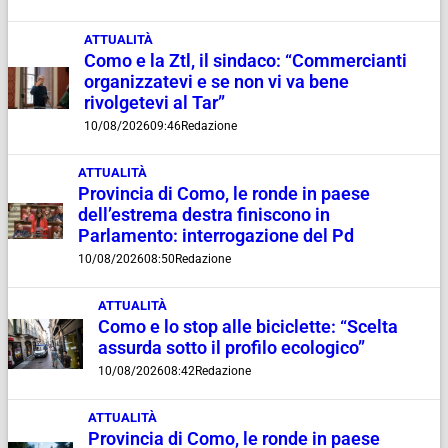
ATTUALITÀ
Como e la Ztl, il sindaco: “Commercianti
organizzatevi e se non vi va bene
rivolgetevi al Tar”
10/08/2026
09:46
Redazione
ATTUALITÀ
Provincia di Como, le ronde in paese
dell’estrema destra finiscono in
Parlamento: interrogazione del Pd
10/08/2026
08:50
Redazione
ATTUALITÀ
Como e lo stop alle biciclette: “Scelta
assurda sotto il profilo ecologico”
10/08/2026
08:42
Redazione
ATTUALITÀ
Provincia di Como, le ronde in paese