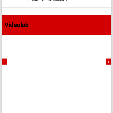
07/08/2026
13:41
Redazione
Videolab
‹
›