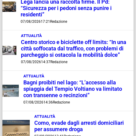
Lega lancia una raccolta firme. Il Pd:
“Sicurezza per i pedoni senza punire i
residenti”
07/08/2026
17:21
Redazione
ATTUALITÀ
Centro storico e biciclette off limits: “In una
città soffocata dal traffico, con problemi di
parcheggio si ostacola la mobilità dolce”
07/08/2026
14:37
Redazione
ATTUALITÀ
Bagni proibiti nel lago: “L’accesso alla
spiaggia del Tempio Voltiano va limitato
con transenne o recinzioni”
07/08/2026
14:36
Redazione
ATTUALITÀ
Como, evade dagli arresti domiciliari
per assumere droga