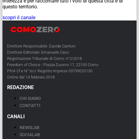
interezza e per raccontare tutti i volti di questa città e di
questo territorio.
scopri il canale
Direttore Responsabile: Davide Cantoni
Direttore Editoriale: Emanuele Caso
Registrazione Tribunale di Como: n°2/2018
Freedom of Choice - Piazza Duomo 17, 22100 Como
PIVA Cf e N° Iscr. Registro Imprese 03799020130
Online dal 14 febbraio 2018
REDAZIONE
CHI SIAMO
CONTATTI
CANALI
NEWSLAB
SOCIALAB