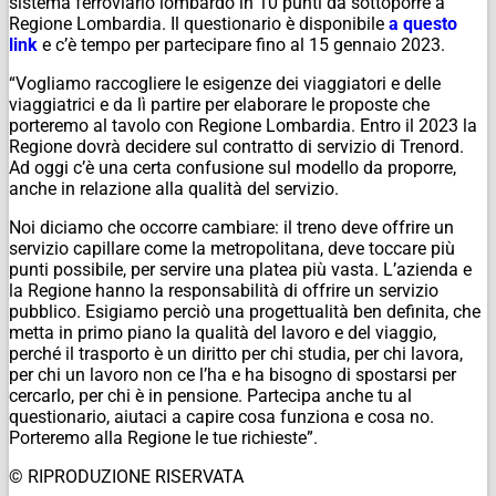
sistema ferroviario lombardo in 10 punti da sottoporre a
Regione Lombardia. Il questionario è disponibile
a questo
link
e c’è tempo per partecipare fino al 15 gennaio 2023.
“
Vogliamo raccogliere le esigenze dei viaggiatori e delle
viaggiatrici e da lì partire per elaborare le proposte che
porteremo al tavolo con Regione Lombardia. Entro il 2023 la
Regione dovrà decidere sul contratto di servizio di Trenord.
Ad oggi c’è una certa confusione sul modello da proporre,
anche in relazione alla qualità del servizio.
Noi diciamo che occorre cambiare: il treno deve offrire un
servizio capillare come la metropolitana, deve toccare più
punti possibile, per servire una platea più vasta. L’azienda e
la Regione hanno la responsabilità di offrire un servizio
pubblico. Esigiamo perciò una progettualità ben definita, che
metta in primo piano la qualità del lavoro e del viaggio,
perché il trasporto è un diritto per chi studia, per chi lavora,
per chi un lavoro non ce l’ha e ha bisogno di spostarsi per
cercarlo, per chi è in pensione. Partecipa anche tu al
questionario, aiutaci a capire cosa funziona e cosa no.
Porteremo alla Regione le tue richieste”.
© RIPRODUZIONE RISERVATA