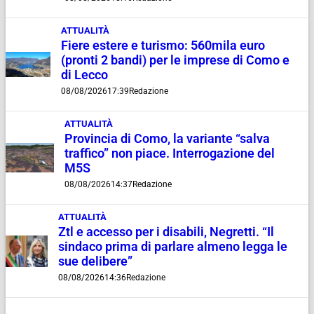
ATTUALITÀ
Fiere estere e turismo: 560mila euro
(pronti 2 bandi) per le imprese di Como e
di Lecco
08/08/2026
17:39
Redazione
ATTUALITÀ
Provincia di Como, la variante “salva
traffico” non piace. Interrogazione del
M5S
08/08/2026
14:37
Redazione
ATTUALITÀ
Ztl e accesso per i disabili, Negretti. “Il
sindaco prima di parlare almeno legga le
sue delibere”
08/08/2026
14:36
Redazione