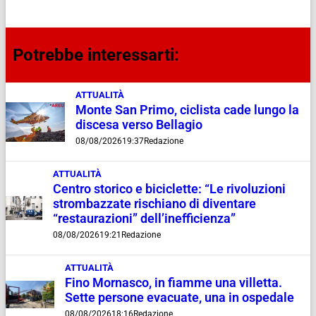
Potrebbe interessarti:
ATTUALITÀ
Monte San Primo, ciclista cade lungo la
discesa verso Bellagio
08/08/2026
19:37
Redazione
ATTUALITÀ
Centro storico e biciclette: “Le rivoluzioni
strombazzate rischiano di diventare
“restaurazioni” dell’inefficienza”
08/08/2026
19:21
Redazione
ATTUALITÀ
Fino Mornasco, in fiamme una villetta.
Sette persone evacuate, una in ospedale
08/08/2026
18:16
Redazione