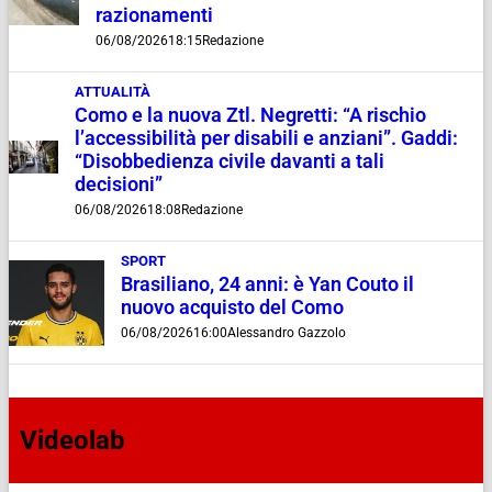
razionamenti
06/08/2026
18:15
Redazione
ATTUALITÀ
Como e la nuova Ztl. Negretti: “A rischio
l’accessibilità per disabili e anziani”. Gaddi:
“Disobbedienza civile davanti a tali
decisioni”
06/08/2026
18:08
Redazione
SPORT
Brasiliano, 24 anni: è Yan Couto il
nuovo acquisto del Como
06/08/2026
16:00
Alessandro Gazzolo
Videolab