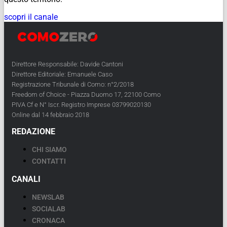
scopri il canale
Direttore Responsabile: Davide Cantoni
Direttore Editoriale: Emanuele Caso
Registrazione Tribunale di Como: n°2/2018
Freedom of Choice - Piazza Duomo 17, 22100 Como
PIVA Cf e N° Iscr. Registro Imprese 03799020130
Online dal 14 febbraio 2018
REDAZIONE
CHI SIAMO
CONTATTI
CANALI
NEWSLAB
SOCIALAB
CRONACA