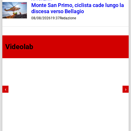
Monte San Primo, ciclista cade lungo la
discesa verso Bellagio
08/08/2026
19:37
Redazione
Videolab
‹
›