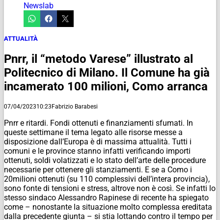
Newslab
ATTUALITÀ
Pnrr, il “metodo Varese” illustrato al
Politecnico di Milano. Il Comune ha già
incamerato 100 milioni, Como arranca
07/04/2023
10:23
Fabrizio Barabesi
Pnrr e ritardi. Fondi ottenuti e finanziamenti sfumati. In
queste settimane il tema legato alle risorse messe a
disposizione dall’Europa è di massima attualità. Tutti i
comuni e le province stanno infatti verificando importi
ottenuti, soldi volatizzati e lo stato dell’arte delle procedure
necessarie per ottenere gli stanziamenti. E se a Como i
20milioni ottenuti (su 110 complessivi dell’intera provincia),
sono fonte di tensioni e stress, altrove non è così. Se infatti lo
stesso sindaco Alessandro Rapinese di recente ha spiegato
come – nonostante la situazione molto complessa ereditata
dalla precedente giunta – si stia lottando contro il tempo per