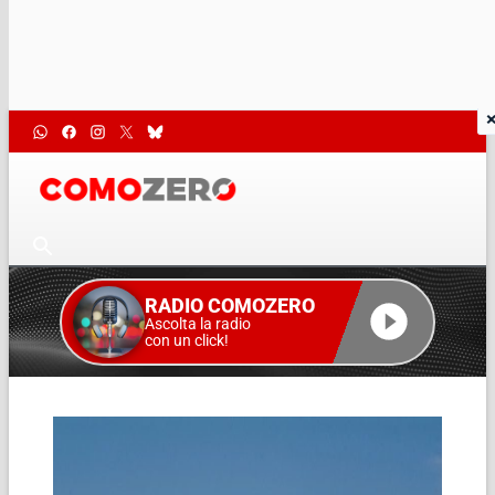
RADIO COMOZERO
Ascolta la radio
con un click!