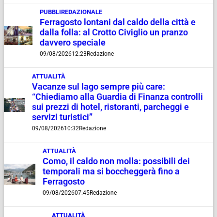
PUBBLIREDAZIONALE
Ferragosto lontani dal caldo della città e
dalla folla: al Crotto Civiglio un pranzo
davvero speciale
09/08/2026
12:23
Redazione
ATTUALITÀ
Vacanze sul lago sempre più care:
“Chiediamo alla Guardia di Finanza controlli
sui prezzi di hotel, ristoranti, parcheggi e
servizi turistici”
09/08/2026
10:32
Redazione
ATTUALITÀ
Como, il caldo non molla: possibili dei
temporali ma si boccheggerà fino a
Ferragosto
09/08/2026
07:45
Redazione
ATTUALITÀ