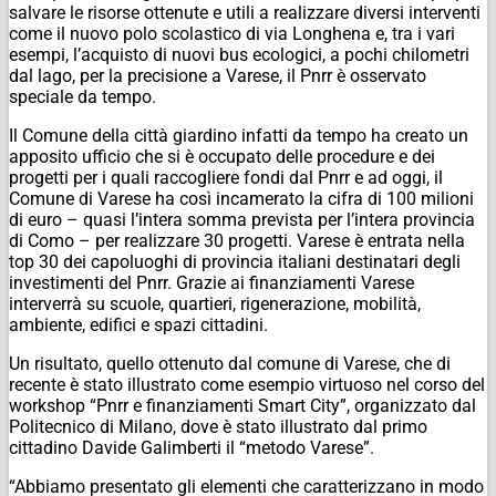
salvare le risorse ottenute e utili a realizzare diversi interventi
come il nuovo polo scolastico di via Longhena e, tra i vari
esempi, l’acquisto di nuovi bus ecologici, a pochi chilometri
dal lago, per la precisione a Varese, il Pnrr è osservato
speciale da tempo.
Il Comune della città giardino infatti da tempo ha creato un
apposito ufficio che si è occupato delle procedure e dei
progetti per i quali raccogliere fondi dal Pnrr e ad oggi, il
Comune di Varese ha così incamerato la cifra di 100 milioni
di euro – quasi l’intera somma prevista per l’intera provincia
di Como – per realizzare 30 progetti. Varese è entrata nella
top 30 dei capoluoghi di provincia italiani destinatari degli
investimenti del Pnrr. Grazie ai finanziamenti Varese
interverrà su scuole, quartieri, rigenerazione, mobilità,
ambiente, edifici e spazi cittadini.
Un risultato, quello ottenuto dal comune di Varese, che di
recente è stato illustrato come esempio virtuoso nel corso del
workshop “Pnrr e finanziamenti Smart City”, organizzato dal
Politecnico di Milano, dove è stato illustrato dal primo
cittadino Davide Galimberti il “metodo Varese”.
“Abbiamo presentato gli elementi che caratterizzano in modo