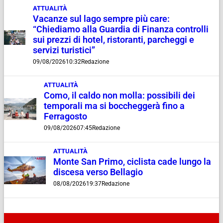
ATTUALITÀ
Vacanze sul lago sempre più care:
“Chiediamo alla Guardia di Finanza controlli
sui prezzi di hotel, ristoranti, parcheggi e
servizi turistici”
09/08/2026
10:32
Redazione
ATTUALITÀ
Como, il caldo non molla: possibili dei
temporali ma si boccheggerà fino a
Ferragosto
09/08/2026
07:45
Redazione
ATTUALITÀ
Monte San Primo, ciclista cade lungo la
discesa verso Bellagio
08/08/2026
19:37
Redazione