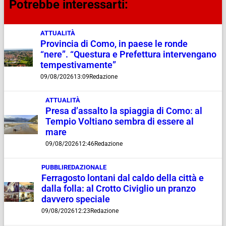
Potrebbe interessarti:
ATTUALITÀ
Provincia di Como, in paese le ronde
“nere”. “Questura e Prefettura intervengano
tempestivamente”
09/08/2026
13:09
Redazione
ATTUALITÀ
Presa d’assalto la spiaggia di Como: al
Tempio Voltiano sembra di essere al
mare
09/08/2026
12:46
Redazione
PUBBLIREDAZIONALE
Ferragosto lontani dal caldo della città e
dalla folla: al Crotto Civiglio un pranzo
davvero speciale
09/08/2026
12:23
Redazione