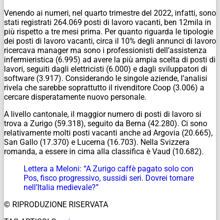
Venendo ai numeri, nel quarto trimestre del 2022, infatti, sono
stati registrati 264.069 posti di lavoro vacanti, ben 12mila in
più rispetto a tre mesi prima. Per quanto riguarda le tipologie
dei posti di lavoro vacanti, circa il 10% degli annunci di lavoro
ricercava manager ma sono i professionisti dell’assistenza
infermieristica (6.995) ad avere la più ampia scelta di posti di
lavori, seguiti dagli elettricisti (6.000) e dagli sviluppatori di
software (3.917). Considerando le singole aziende, l’analisi
rivela che sarebbe soprattutto il rivenditore Coop (3.006) a
cercare disperatamente nuovo personale.
A livello cantonale, il maggior numero di posti di lavoro si
trova a Zurigo (59.318), seguito da Berna (42.280). Ci sono
relativamente molti posti vacanti anche ad Argovia (20.665),
San Gallo (17.370) e Lucerna (16.703). Nella Svizzera
romanda, a essere in cima alla classifica è Vaud (10.682).
Lettera a Meloni: “A Zurigo caffè pagato solo con
Pos, fisco progressivo, sussidi seri. Dovrei tornare
nell’Italia medievale?”
© RIPRODUZIONE RISERVATA