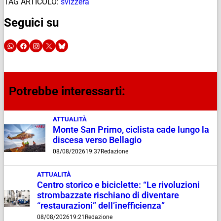
TAG ARTICOLO:
svizzera
Seguici su
Potrebbe interessarti:
ATTUALITÀ
Monte San Primo, ciclista cade lungo la
discesa verso Bellagio
08/08/2026
19:37
Redazione
ATTUALITÀ
Centro storico e biciclette: “Le rivoluzioni
strombazzate rischiano di diventare
“restaurazioni” dell’inefficienza”
08/08/2026
19:21
Redazione