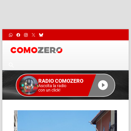
RADIO COMOZERO
Ascolta la radio
con un click!