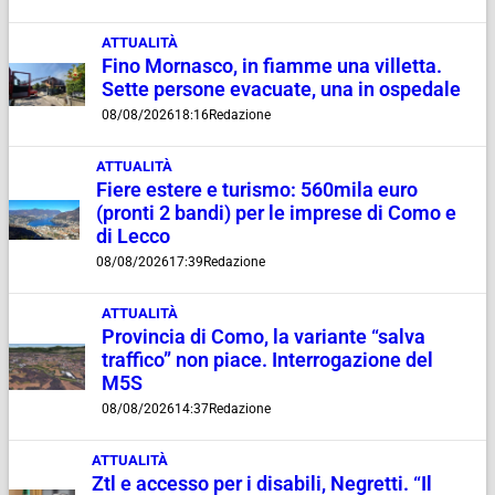
ATTUALITÀ
Fino Mornasco, in fiamme una villetta.
Sette persone evacuate, una in ospedale
08/08/2026
18:16
Redazione
ATTUALITÀ
Fiere estere e turismo: 560mila euro
(pronti 2 bandi) per le imprese di Como e
di Lecco
08/08/2026
17:39
Redazione
ATTUALITÀ
Provincia di Como, la variante “salva
traffico” non piace. Interrogazione del
M5S
08/08/2026
14:37
Redazione
ATTUALITÀ
Ztl e accesso per i disabili, Negretti. “Il