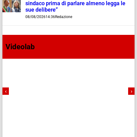
sindaco prima di parlare almeno legga le
sue delibere”
08/08/2026
14:36
Redazione
Videolab
‹
›