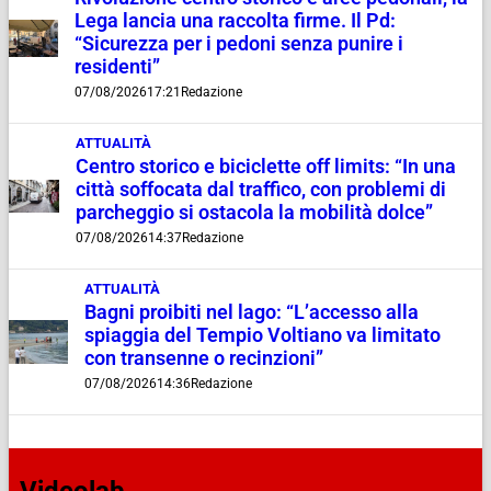
Lega lancia una raccolta firme. Il Pd:
“Sicurezza per i pedoni senza punire i
residenti”
07/08/2026
17:21
Redazione
ATTUALITÀ
Centro storico e biciclette off limits: “In una
città soffocata dal traffico, con problemi di
parcheggio si ostacola la mobilità dolce”
07/08/2026
14:37
Redazione
ATTUALITÀ
Bagni proibiti nel lago: “L’accesso alla
spiaggia del Tempio Voltiano va limitato
con transenne o recinzioni”
07/08/2026
14:36
Redazione
Videolab