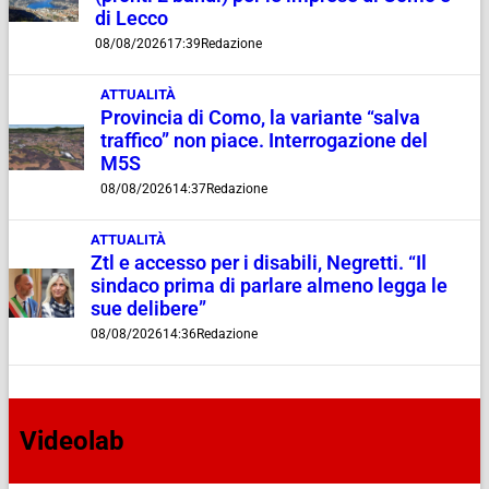
di Lecco
08/08/2026
17:39
Redazione
ATTUALITÀ
Provincia di Como, la variante “salva
traffico” non piace. Interrogazione del
M5S
08/08/2026
14:37
Redazione
ATTUALITÀ
Ztl e accesso per i disabili, Negretti. “Il
sindaco prima di parlare almeno legga le
sue delibere”
08/08/2026
14:36
Redazione
Videolab