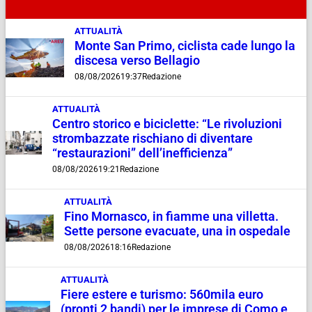
ATTUALITÀ
Monte San Primo, ciclista cade lungo la
discesa verso Bellagio
08/08/2026
19:37
Redazione
ATTUALITÀ
Centro storico e biciclette: “Le rivoluzioni
strombazzate rischiano di diventare
“restaurazioni” dell’inefficienza”
08/08/2026
19:21
Redazione
ATTUALITÀ
Fino Mornasco, in fiamme una villetta.
Sette persone evacuate, una in ospedale
08/08/2026
18:16
Redazione
ATTUALITÀ
Fiere estere e turismo: 560mila euro
(pronti 2 bandi) per le imprese di Como e