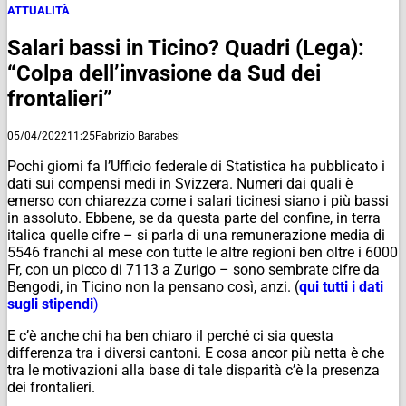
ATTUALITÀ
Salari bassi in Ticino? Quadri (Lega):
“Colpa dell’invasione da Sud dei
frontalieri”
05/04/2022
11:25
Fabrizio Barabesi
Pochi giorni fa l’Ufficio federale di Statistica ha pubblicato i
dati sui compensi medi in Svizzera. Numeri dai quali è
emerso con chiarezza come i salari ticinesi siano i più bassi
in assoluto. Ebbene, se da questa parte del confine, in terra
italica quelle cifre – si parla di una remunerazione media di
5546 franchi al mese con tutte le altre regioni ben oltre i 6000
Fr, con un picco di 7113 a Zurigo – sono sembrate cifre da
Bengodi, in Ticino non la pensano così, anzi. (
qui tutti i dati
sugli stipendi
)
E c’è anche chi ha ben chiaro il perché ci sia questa
differenza tra i diversi cantoni. E cosa ancor più netta è che
tra le motivazioni alla base di tale disparità c’è la presenza
dei frontalieri.