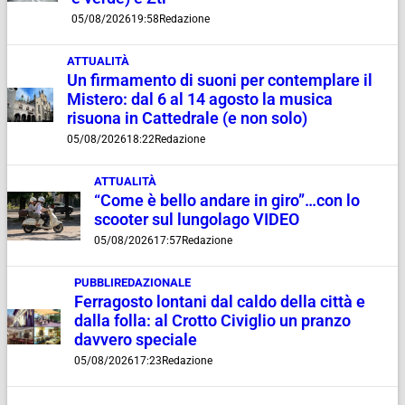
05/08/2026
19:58
Redazione
ATTUALITÀ
Un firmamento di suoni per contemplare il
Mistero: dal 6 al 14 agosto la musica
risuona in Cattedrale (e non solo)
05/08/2026
18:22
Redazione
ATTUALITÀ
“Come è bello andare in giro”…con lo
scooter sul lungolago VIDEO
05/08/2026
17:57
Redazione
PUBBLIREDAZIONALE
Ferragosto lontani dal caldo della città e
dalla folla: al Crotto Civiglio un pranzo
davvero speciale
05/08/2026
17:23
Redazione