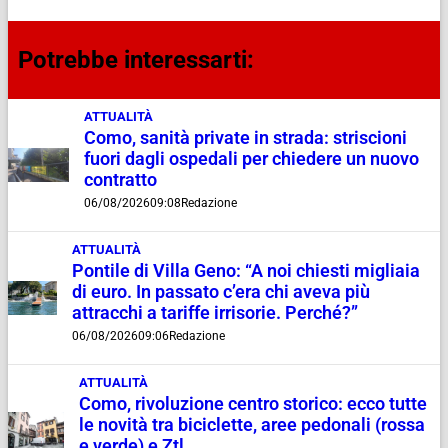
Potrebbe interessarti:
ATTUALITÀ
Como, sanità private in strada: striscioni
fuori dagli ospedali per chiedere un nuovo
contratto
06/08/2026
09:08
Redazione
ATTUALITÀ
Pontile di Villa Geno: “A noi chiesti migliaia
di euro. In passato c’era chi aveva più
attracchi a tariffe irrisorie. Perché?”
06/08/2026
09:06
Redazione
ATTUALITÀ
Como, rivoluzione centro storico: ecco tutte
le novità tra biciclette, aree pedonali (rossa
e verde) e Ztl