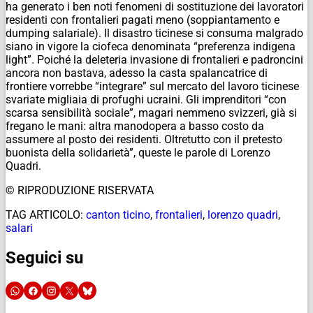
ha generato i ben noti fenomeni di sostituzione dei lavoratori
residenti con frontalieri pagati meno (soppiantamento e
dumping salariale). Il disastro ticinese si consuma malgrado
siano in vigore la ciofeca denominata “preferenza indigena
light”. Poiché la deleteria invasione di frontalieri e padroncini
ancora non bastava, adesso la casta spalancatrice di
frontiere vorrebbe “integrare” sul mercato del lavoro ticinese
svariate migliaia di profughi ucraini. Gli imprenditori “con
scarsa sensibilità sociale”, magari nemmeno svizzeri, già si
fregano le mani: altra manodopera a basso costo da
assumere al posto dei residenti. Oltretutto con il pretesto
buonista della solidarietà”, queste le parole di Lorenzo
Quadri.
© RIPRODUZIONE RISERVATA
TAG ARTICOLO:
canton ticino
,
frontalieri
,
lorenzo quadri
,
salari
Seguici su