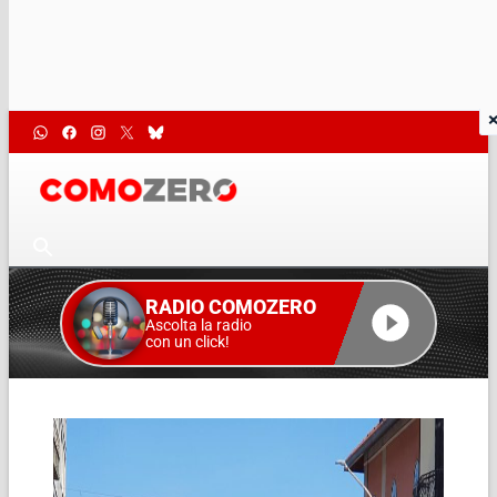
RADIO COMOZERO
Ascolta la radio
con un click!