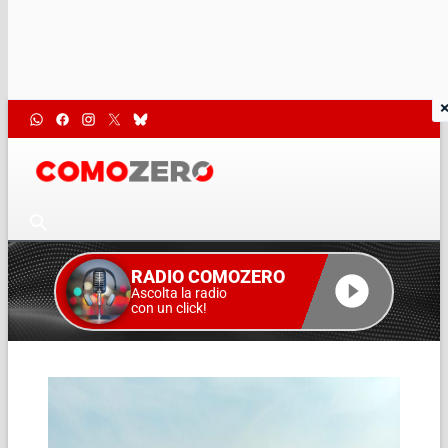
RADIO COMOZERO
Ascolta la radio
con un click!