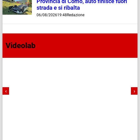
Provincia di Como, auto finisce fuori
strada e si ribalta
06/08/2026
19:48
Redazione
Videolab
‹
›