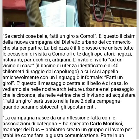
“Se cerchi cose belle, fatti un giro a Como!”. E’ questo il claim
della nuova campagna del Distretto urbano del commercio
che sta per partire. La bellezza è il filo rosso che unisce tutte
le occasioni di visita a Como offerte dagli operatori: negozi,
ristoranti, parrucchieri, artigiani. L’invito è rivolto “ad un
vicino di casa” (il bacino di utenza identificato è di 40
chilometri di raggio dal capoluogo) a cui ci si appella
amichevolmente con un linguaggio informale: “Fatti un
giro!”. E’ questo il messaggio centrale: il bello è di casa, lo
vediamo sia nelle nostre architetture urbane e nel paesaggio
che le circonda, sia nelle vetrine che ci invitano ad acquistare.
“Fatti un giro” sarà usato nella fase 2 della campagna
quando saranno sbloccati gli spostamenti.
“La campagna nasce da una riflessione fatta con le
associazioni di categoria – ha spiegato
Carlo Montisci
,
manager del Duc – abbiamo creato un gruppo di lavoro per
stabilire come fare la giusta comunicazione. Parte in un