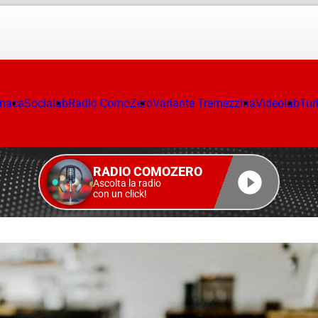
onaca
Socialab
Radio ComoZero
Variante Tremezzina
Videolab
Tur
RADIO COMOZERO
Ascolta la radio
con un click!