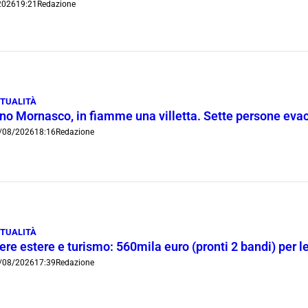
2026
19:21
Redazione
TUALITÀ
ino Mornasco, in fiamme una villetta. Sette persone eva
/08/2026
18:16
Redazione
TUALITÀ
ere estere e turismo: 560mila euro (pronti 2 bandi) per 
/08/2026
17:39
Redazione