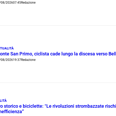
/08/2026
07:45
Redazione
TUALITÀ
onte San Primo, ciclista cade lungo la discesa verso Bel
/08/2026
19:37
Redazione
LITÀ
o storico e biciclette: “Le rivoluzioni strombazzate risch
inefficienza”