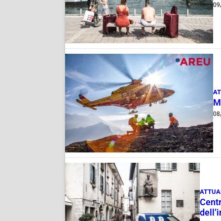
09
AT
M
08
ATTUA
Centr
dell’