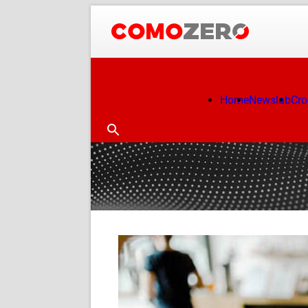
Home
Newslab
Cr