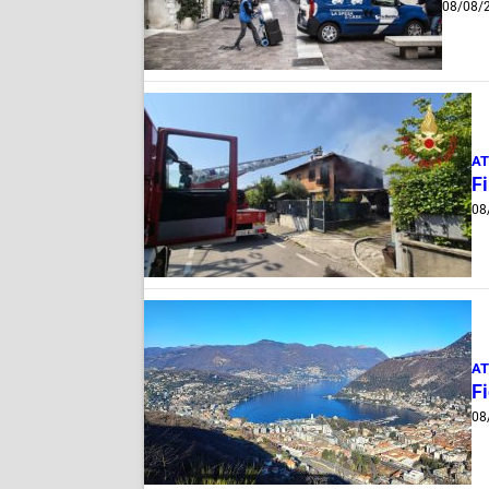
08/08/
AT
F
08
AT
Fi
08