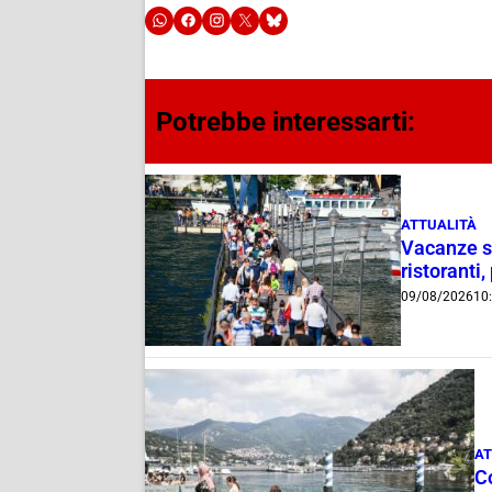
Potrebbe interessarti:
ATTUALITÀ
Vacanze su
ristoranti,
09/08/2026
10
AT
C