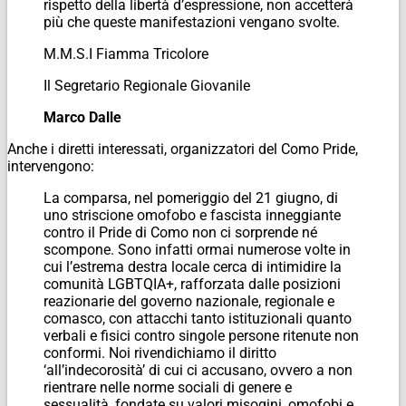
rispetto della libertà d’espressione, non accetterà
più che queste manifestazioni vengano svolte.
M.M.S.I Fiamma Tricolore
Il Segretario Regionale Giovanile
Marco Dalle
Anche i diretti interessati, organizzatori del Como Pride,
intervengono:
La comparsa, nel pomeriggio del 21 giugno, di
uno striscione omofobo e fascista inneggiante
contro il Pride di Como non ci sorprende né
scompone. Sono infatti ormai numerose volte in
cui l’estrema destra locale cerca di intimidire la
comunità LGBTQIA+, rafforzata dalle posizioni
reazionarie del governo nazionale, regionale e
comasco, con attacchi tanto istituzionali quanto
verbali e fisici contro singole persone ritenute non
conformi. Noi rivendichiamo il diritto
‘all’indecorosità’ di cui ci accusano, ovvero a non
rientrare nelle norme sociali di genere e
sessualità, fondate su valori misogini, omofobi e