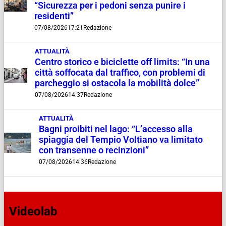
“Sicurezza per i pedoni senza punire i
residenti”
07/08/2026
17:21
Redazione
ATTUALITÀ
Centro storico e biciclette off limits: “In una
città soffocata dal traffico, con problemi di
parcheggio si ostacola la mobilità dolce”
07/08/2026
14:37
Redazione
ATTUALITÀ
Bagni proibiti nel lago: “L’accesso alla
spiaggia del Tempio Voltiano va limitato
con transenne o recinzioni”
07/08/2026
14:36
Redazione
Videolab