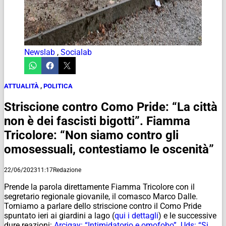
Newslab
,
Socialab
ATTUALITÀ
,
POLITICA
Striscione contro Como Pride: “La città
non è dei fascisti bigotti”. Fiamma
Tricolore: “Non siamo contro gli
omosessuali, contestiamo le oscenità”
22/06/2023
11:17
Redazione
Prende la parola direttamente Fiamma Tricolore con il
segretario regionale giovanile, il comasco Marco Dalle.
Torniamo a parlare dello striscione contro il Como Pride
spuntato ieri ai giardini a lago (
qui i dettagli
) e le successive
dure reazioni:
Arcigay: “Intimidatorio e omofobo”. Uds: “Si