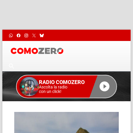
RADIO COMOZERO
Ascolta la radio
con un click!