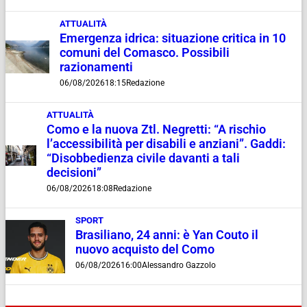
ATTUALITÀ
Emergenza idrica: situazione critica in 10
comuni del Comasco. Possibili
razionamenti
06/08/2026
18:15
Redazione
ATTUALITÀ
Como e la nuova Ztl. Negretti: “A rischio
l’accessibilità per disabili e anziani”. Gaddi:
“Disobbedienza civile davanti a tali
decisioni”
06/08/2026
18:08
Redazione
SPORT
Brasiliano, 24 anni: è Yan Couto il
nuovo acquisto del Como
06/08/2026
16:00
Alessandro Gazzolo