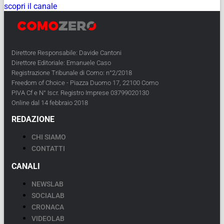
scopri il canale
Direttore Responsabile: Davide Cantoni
Direttore Editoriale: Emanuele Caso
Registrazione Tribunale di Como: n°2/2018
Freedom of Choice - Piazza Duomo 17, 22100 Como
PIVA Cf e N° Iscr. Registro Imprese 03799020130
Online dal 14 febbraio 2018
REDAZIONE
CHI SIAMO
CONTATTI
CANALI
NEWSLAB
SOCIALAB
CRONACA
VIDEOLAB