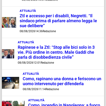
ATTUALITÀ
Ztl e accesso per i disabili, Negretti. “Il
sindaco prima di parlare almeno legga le
sue delibere”
08/08/2026
14:36
Redazione
ATTUALITÀ
Rapinese e la Ztl: “Stop alle bici solo in 3
vie. Più ordine in centro. Male Gaddi che
parla di disobbedienza civile”
08/08/2026
12:01
Redazione
ATTUALITÀ
Como, rapinano una donna e feriscono un
uomo intervenuto per difenderla
08/08/2026
11:14
Redazione
ATTUALITÀ
Como, incendio in Napoleona: a fuoco