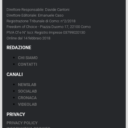
Direttore Responsabile: Davide Cantoni
Direttore Editoriale: Emanuele Caso
Registrazione Tribunale di Como: n°2/2018
Freedom of Choice - Piazza Duomo 17, 22100 Como
PIVA Cf e N° Iscr. Registro Imprese 03799020130
Online dal 14 febbraio 2018
REDAZIONE
CHI SIAMO
CONTATTI
CANALI
NEWSLAB
SOCIALAB
CRONACA
VIDEOLAB
PRIVACY
PRIVACY POLICY