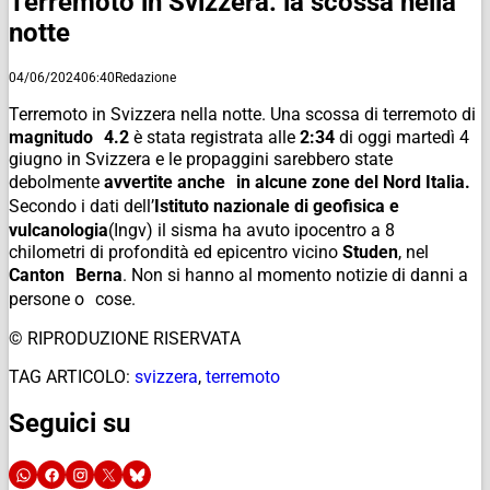
Terremoto in Svizzera: la scossa nella
notte
04/06/2024
06:40
Redazione
Terremoto in Svizzera nella notte. Una scossa di terremoto di
magnitudo 4.2
è stata registrata alle
2:34
di oggi martedì 4
giugno in Svizzera e le propaggini sarebbero state
debolmente
avvertite anche in alcune zone del Nord Italia.
Secondo i dati dell’
Istituto nazionale di geofisica e
vulcanologia
(Ingv) il sisma ha avuto ipocentro a 8
chilometri di profondità ed epicentro vicino
Studen
, nel
Canton Berna
. Non si hanno al momento notizie di danni a
persone o cose.
© RIPRODUZIONE RISERVATA
TAG ARTICOLO:
svizzera
,
terremoto
Seguici su