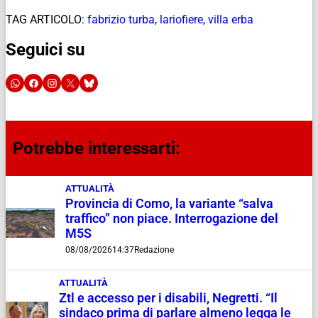
TAG ARTICOLO:
fabrizio turba
,
lariofiere
,
villa erba
Seguici su
Potrebbe interessarti:
ATTUALITÀ
Provincia di Como, la variante “salva
traffico” non piace. Interrogazione del
M5S
08/08/2026
14:37
Redazione
ATTUALITÀ
Ztl e accesso per i disabili, Negretti. “Il
sindaco prima di parlare almeno legga le