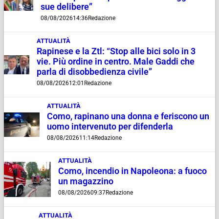
sue delibere”
08/08/2026
14:36
Redazione
ATTUALITÀ
Rapinese e la Ztl: “Stop alle bici solo in 3
vie. Più ordine in centro. Male Gaddi che
parla di disobbedienza civile”
08/08/2026
12:01
Redazione
ATTUALITÀ
Como, rapinano una donna e feriscono un
uomo intervenuto per difenderla
08/08/2026
11:14
Redazione
ATTUALITÀ
Como, incendio in Napoleona: a fuoco
un magazzino
08/08/2026
09:37
Redazione
ATTUALITÀ