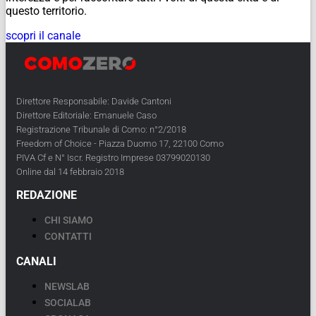
questo territorio.
scopri il canale
Direttore Responsabile: Davide Cantoni
Direttore Editoriale: Emanuele Caso
Registrazione Tribunale di Como: n°2/2018
Freedom of Choice - Piazza Duomo 17, 22100 Como
PIVA Cf e N° Iscr. Registro Imprese 03799020130
Online dal 14 febbraio 2018
REDAZIONE
CHI SIAMO
CONTATTI
CANALI
NEWSLAB
SOCIALAB