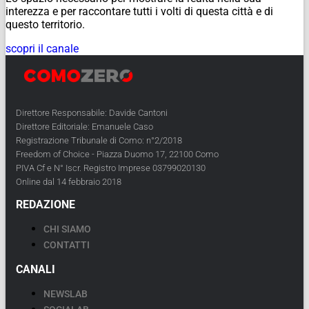
interezza e per raccontare tutti i volti di questa città e di
questo territorio.
scopri il canale
Direttore Responsabile: Davide Cantoni
Direttore Editoriale: Emanuele Caso
Registrazione Tribunale di Como: n°2/2018
Freedom of Choice - Piazza Duomo 17, 22100 Como
PIVA Cf e N° Iscr. Registro Imprese 03799020130
Online dal 14 febbraio 2018
REDAZIONE
CHI SIAMO
CONTATTI
CANALI
NEWSLAB