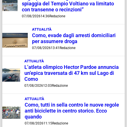
spiaggia del Tempio Voltiano va limitato
con transenne o recinzioni”
07/08/2026
14:36
Redazione
ATTUALITÀ
Como, evade dagli arresti domiciliari
per assumere droga
07/08/2026
13:41
Redazione
ATTUALITÀ
L’atleta olimpico Hector Pardoe annuncia
un’epica traversata di 47 km sul Lago di
Como
07/08/2026
12:03
Redazione
ATTUALITÀ
Como, tutti in sella contro le nuove regole
anti biciclette in centro storico. Ecco
quando
07/08/2026
11:15
Redazione