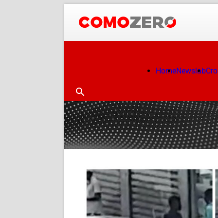
Home
Newslab
Cr