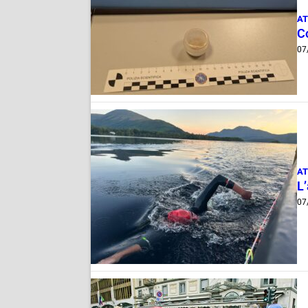
AT
C
07
AT
L
07