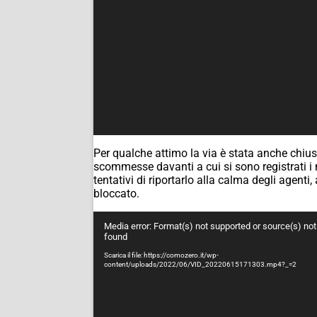
Per qualche attimo la via è stata anche chius
scommesse davanti a cui si sono registrati i
tentativi di riportarlo alla calma degli agen
bloccato.
Video
Media error: Format(s) not supported or source(s) not
Player
found
Scarica il file: https://comozero.it/wp-
content/uploads/2022/06/VID_20220615171303.mp4?_=2