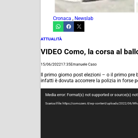
Cronaca
,
Newslab
ATTUALITÀ
VIDEO Como, la corsa al ballot
15/06/2022
17:35
Emanuele Caso
Il primo giorno post elezioni – o il primo pr
infatti è dovuta accorrere la polizia in forse 
Video
Media error: Format(s) not supported or source(s) no
Player
Scarica il file: https://comozero.it/wp-content/uploads/2022/06