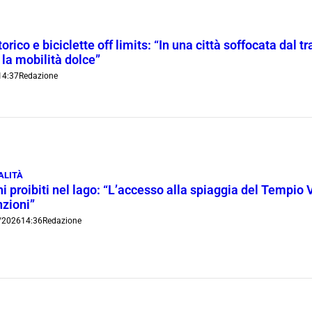
orico e biciclette off limits: “In una città soffocata dal t
 la mobilità dolce”
14:37
Redazione
ALITÀ
i proibiti nel lago: “L’accesso alla spiaggia del Tempio 
nzioni”
/2026
14:36
Redazione