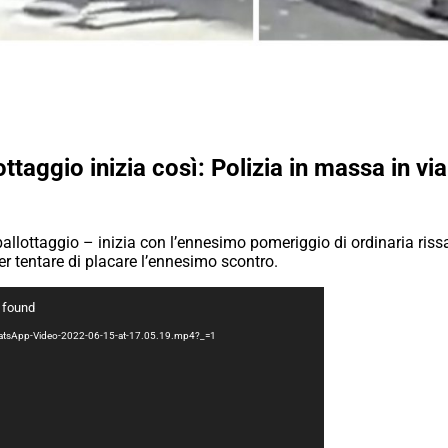
taggio inizia così: Polizia in massa in via
e ballottaggio – inizia con l’ennesimo pomeriggio di ordinaria ri
per tentare di placare l’ennesimo scontro.
t found
/WhatsApp-Video-2022-06-15-at-17.05.19.mp4?_=1