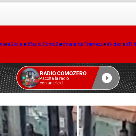
onaca
Socialab
Radio ComoZero
Variante Tremezzina
Videolab
Tur
RADIO COMOZERO
Ascolta la radio
con un click!