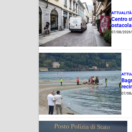
ATTUALITÀ
Centro st
ostacola
07/08/2026
ATTU
Bagn
reci
07/08