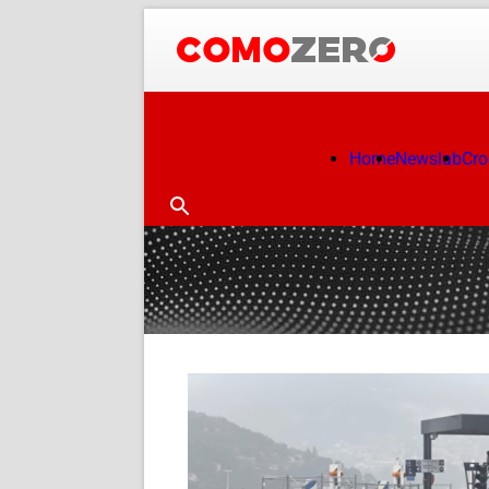
Home
Newslab
Cr