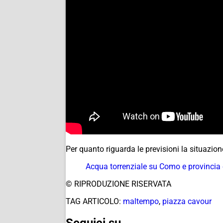
Per quanto riguarda le previsioni la situazion
Acqua torrenziale su Como e provincia e 
© RIPRODUZIONE RISERVATA
TAG ARTICOLO:
maltempo
,
piazza cavour
Seguici su