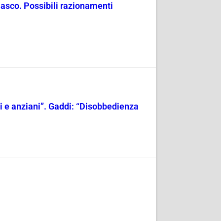
masco. Possibili razionamenti
ili e anziani”. Gaddi: “Disobbedienza