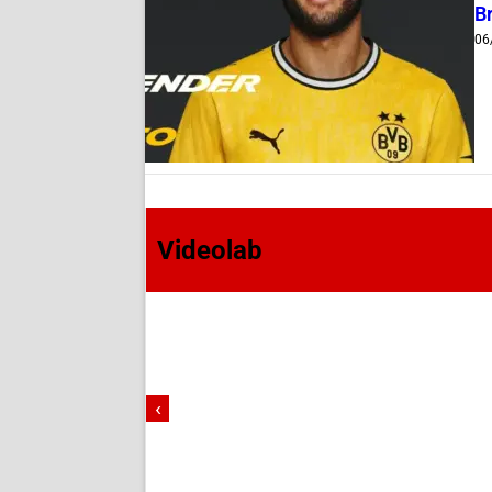
B
06
Videolab
‹