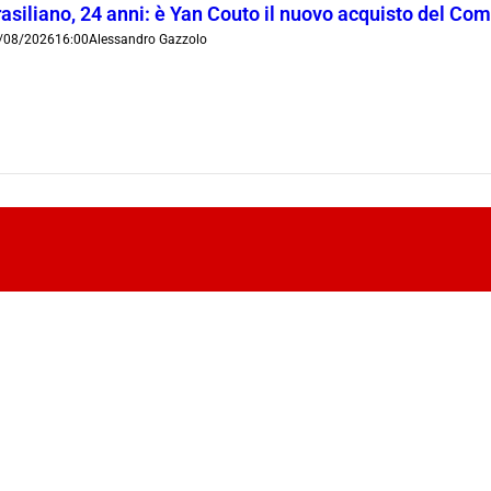
rasiliano, 24 anni: è Yan Couto il nuovo acquisto del Co
/08/2026
16:00
Alessandro Gazzolo