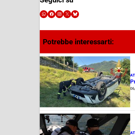
Potrebbe interessarti:
AT
Pr
06
AT