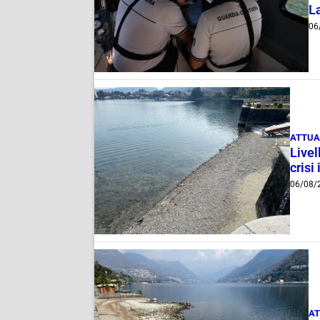
La
06
ATTUA
Livel
crisi 
06/08/
AT