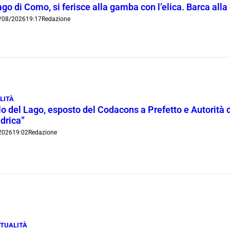
go di Como, si ferisce alla gamba con l’elica. Barca all
/08/2026
19:17
Redazione
LITÀ
lo del Lago, esposto del Codacons a Prefetto e Autorità d
idrica”
2026
19:02
Redazione
TUALITÀ