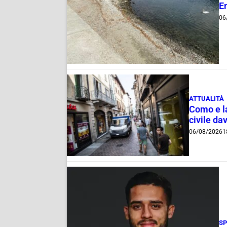
E
06
ATTUALITÀ
Como e la
civile dav
06/08/2026
1
S