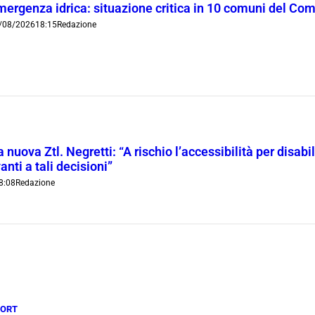
mergenza idrica: situazione critica in 10 comuni del Co
/08/2026
18:15
Redazione
 nuova Ztl. Negretti: “A rischio l’accessibilità per disab
anti a tali decisioni”
8:08
Redazione
PORT