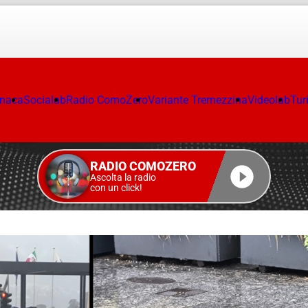
onaca
Socialab
Radio ComoZero
Variante Tremezzina
Videolab
Tur
RADIO COMOZERO
Ascolta la radio
con un click!