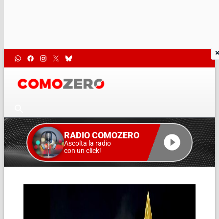
RADIO COMOZERO
Ascolta la radio
con un click!