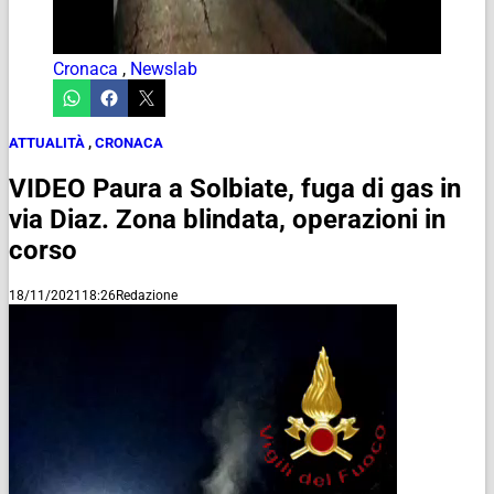
Cronaca
,
Newslab
ATTUALITÀ
,
CRONACA
VIDEO Paura a Solbiate, fuga di gas in
via Diaz. Zona blindata, operazioni in
corso
18/11/2021
18:26
Redazione
Video
Player