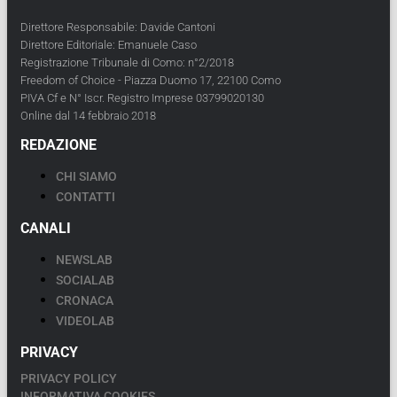
Direttore Responsabile: Davide Cantoni
Direttore Editoriale: Emanuele Caso
Registrazione Tribunale di Como: n°2/2018
Freedom of Choice - Piazza Duomo 17, 22100 Como
PIVA Cf e N° Iscr. Registro Imprese 03799020130
Online dal 14 febbraio 2018
REDAZIONE
CHI SIAMO
CONTATTI
CANALI
NEWSLAB
SOCIALAB
CRONACA
VIDEOLAB
PRIVACY
PRIVACY POLICY
INFORMATIVA COOKIES