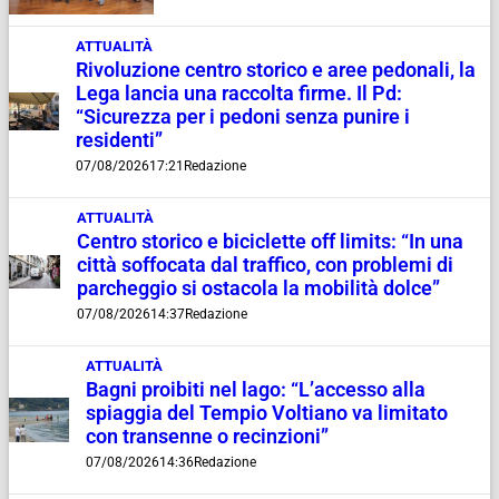
ATTUALITÀ
Rivoluzione centro storico e aree pedonali, la
Lega lancia una raccolta firme. Il Pd:
“Sicurezza per i pedoni senza punire i
residenti”
07/08/2026
17:21
Redazione
ATTUALITÀ
Centro storico e biciclette off limits: “In una
città soffocata dal traffico, con problemi di
parcheggio si ostacola la mobilità dolce”
07/08/2026
14:37
Redazione
ATTUALITÀ
Bagni proibiti nel lago: “L’accesso alla
spiaggia del Tempio Voltiano va limitato
con transenne o recinzioni”
07/08/2026
14:36
Redazione