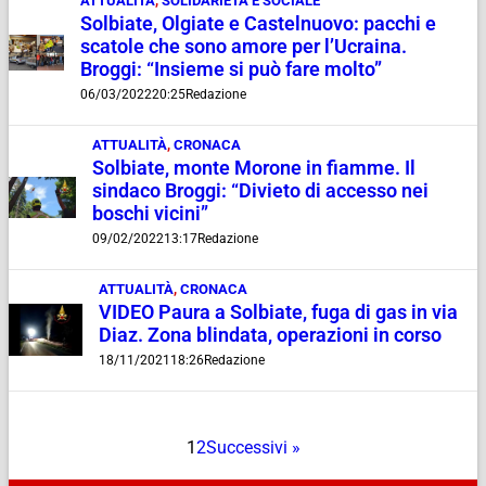
ATTUALITÀ
,
SOLIDARIETÀ E SOCIALE
Solbiate, Olgiate e Castelnuovo: pacchi e
scatole che sono amore per l’Ucraina.
Broggi: “Insieme si può fare molto”
06/03/2022
20:25
Redazione
ATTUALITÀ
,
CRONACA
Solbiate, monte Morone in fiamme. Il
sindaco Broggi: “Divieto di accesso nei
boschi vicini”
09/02/2022
13:17
Redazione
ATTUALITÀ
,
CRONACA
VIDEO Paura a Solbiate, fuga di gas in via
Diaz. Zona blindata, operazioni in corso
18/11/2021
18:26
Redazione
1
2
Successivi »