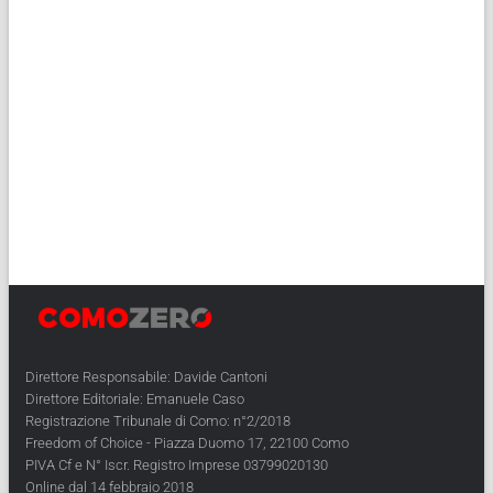
Direttore Responsabile: Davide Cantoni
Direttore Editoriale: Emanuele Caso
Registrazione Tribunale di Como: n°2/2018
Freedom of Choice - Piazza Duomo 17, 22100 Como
PIVA Cf e N° Iscr. Registro Imprese 03799020130
Online dal 14 febbraio 2018