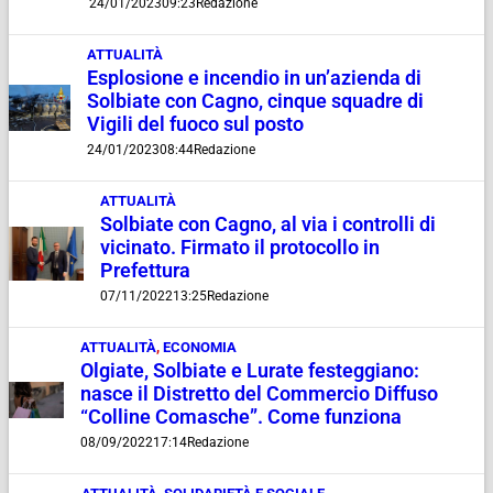
24/01/2023
09:23
Redazione
ATTUALITÀ
Esplosione e incendio in un’azienda di
Solbiate con Cagno, cinque squadre di
Vigili del fuoco sul posto
24/01/2023
08:44
Redazione
ATTUALITÀ
Solbiate con Cagno, al via i controlli di
vicinato. Firmato il protocollo in
Prefettura
07/11/2022
13:25
Redazione
ATTUALITÀ
,
ECONOMIA
Olgiate, Solbiate e Lurate festeggiano:
nasce il Distretto del Commercio Diffuso
“Colline Comasche”. Come funziona
08/09/2022
17:14
Redazione