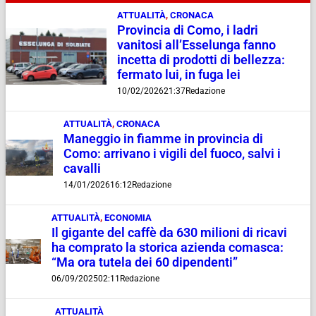
ATTUALITÀ
,
CRONACA
Provincia di Como, i ladri
vanitosi all’Esselunga fanno
incetta di prodotti di bellezza:
fermato lui, in fuga lei
10/02/2026
21:37
Redazione
ATTUALITÀ
,
CRONACA
Maneggio in fiamme in provincia di
Como: arrivano i vigili del fuoco, salvi i
cavalli
14/01/2026
16:12
Redazione
ATTUALITÀ
,
ECONOMIA
Il gigante del caffè da 630 milioni di ricavi
ha comprato la storica azienda comasca:
“Ma ora tutela dei 60 dipendenti”
06/09/2025
02:11
Redazione
ATTUALITÀ