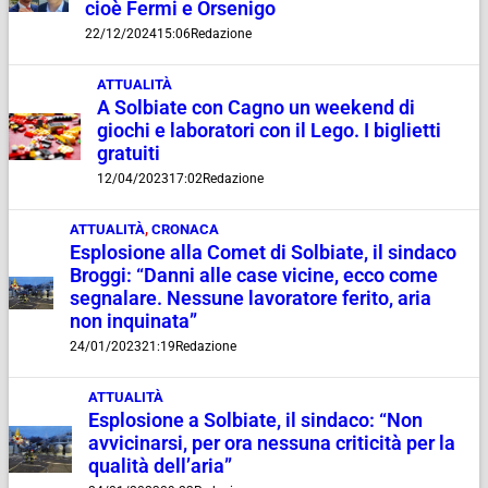
cioè Fermi e Orsenigo
22/12/2024
15:06
Redazione
ATTUALITÀ
A Solbiate con Cagno un weekend di
giochi e laboratori con il Lego. I biglietti
gratuiti
12/04/2023
17:02
Redazione
ATTUALITÀ
,
CRONACA
Esplosione alla Comet di Solbiate, il sindaco
Broggi: “Danni alle case vicine, ecco come
segnalare. Nessune lavoratore ferito, aria
non inquinata”
24/01/2023
21:19
Redazione
ATTUALITÀ
Esplosione a Solbiate, il sindaco: “Non
avvicinarsi, per ora nessuna criticità per la
qualità dell’aria”