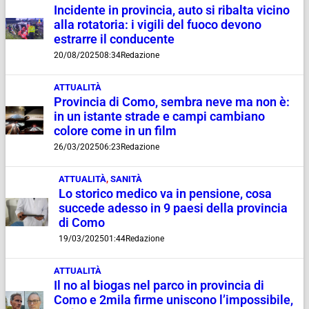
Incidente in provincia, auto si ribalta vicino
alla rotatoria: i vigili del fuoco devono
estrarre il conducente
20/08/2025
08:34
Redazione
ATTUALITÀ
Provincia di Como, sembra neve ma non è:
in un istante strade e campi cambiano
colore come in un film
26/03/2025
06:23
Redazione
ATTUALITÀ
,
SANITÀ
Lo storico medico va in pensione, cosa
succede adesso in 9 paesi della provincia
di Como
19/03/2025
01:44
Redazione
ATTUALITÀ
Il no al biogas nel parco in provincia di
Como e 2mila firme uniscono l’impossibile,