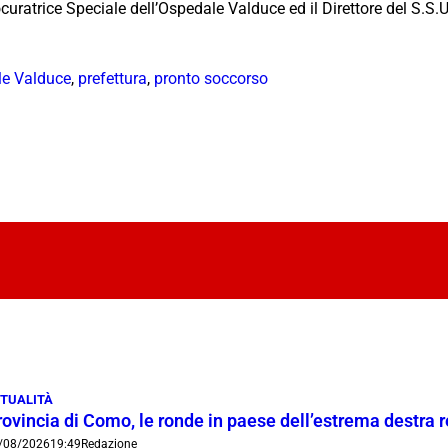
rocuratrice Speciale dell’Ospedale Valduce ed il Direttore del S.S.
e Valduce
,
prefettura
,
pronto soccorso
TUALITÀ
rovincia di Como, le ronde in paese dell’estrema destra 
/08/2026
19:49
Redazione