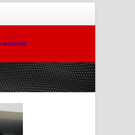
ismo
Contatti