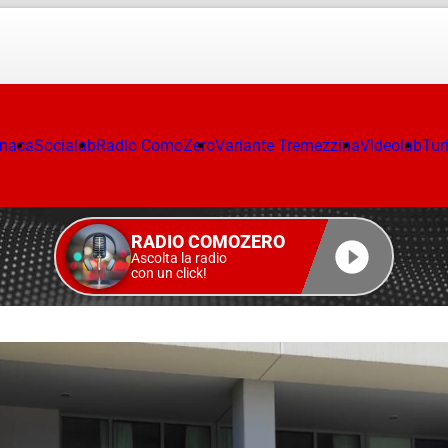
onaca
Socialab
Radio ComoZero
Variante Tremezzina
Videolab
Tur
RADIO COMOZERO
Ascolta la radio
con un click!