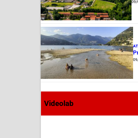
09/
AT
P
09
Videolab