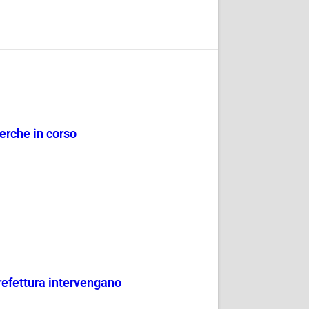
erche in corso
refettura intervengano