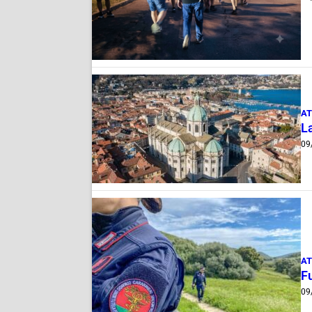
AT
La
09
AT
Fu
09