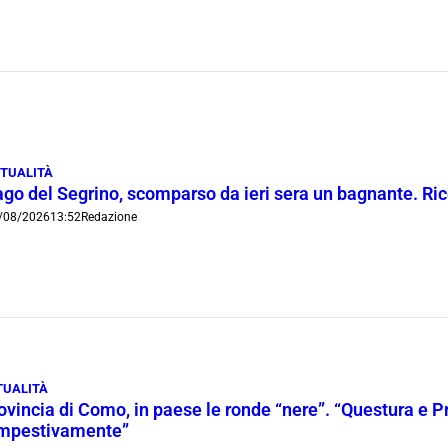
TUALITÀ
ago del Segrino, scomparso da ieri sera un bagnante. Ric
/08/2026
13:52
Redazione
TUALITÀ
ovincia di Como, in paese le ronde “nere”. “Questura e P
mpestivamente”