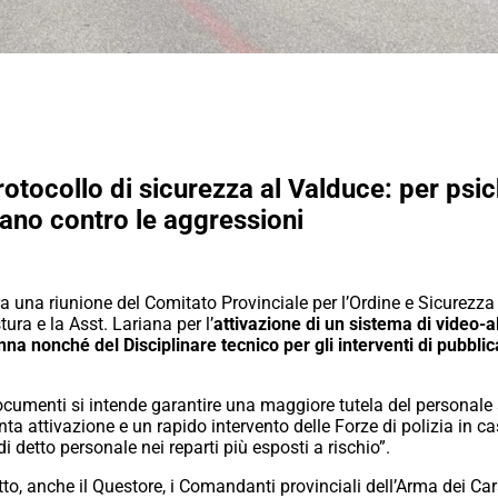
tocollo di sicurezza al Valduce: per psich
iano contro le aggressioni
ra una riunione del Comitato Provinciale per l’Ordine e Sicurezza
ura e la Asst. Lariana per l’
attivazione di un sistema di video-a
Anna nonché del Disciplinare tecnico per gli interventi di pubbl
cumenti si intende garantire una maggiore tutela del personale sa
ta attivazione e un rapido intervento delle Forze di polizia in c
 detto personale nei reparti più esposti a rischio”.
tto, anche il Questore, i Comandanti provinciali dell’Arma dei Cara