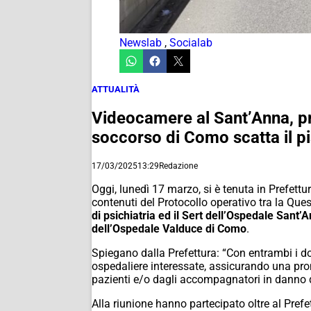
Newslab
,
Socialab
ATTUALITÀ
Videocamere al Sant’Anna, pro
soccorso di Como scatta il p
17/03/2025
13:29
Redazione
Oggi, lunedì 17 marzo, si è tenuta in Prefettu
contenuti del Protocollo operativo tra la Quest
di psichiatria ed il Sert dell’Ospedale Sant’
dell’Ospedale Valduce di Como
.
Spiegano dalla Prefettura: “Con entrambi i do
ospedaliere interessate, assicurando una pron
pazienti e/o dagli accompagnatori in danno di
Alla riunione hanno partecipato oltre al Prefe