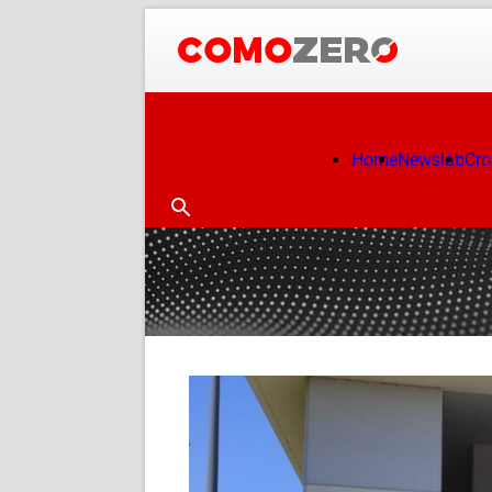
Home
Newslab
Cr