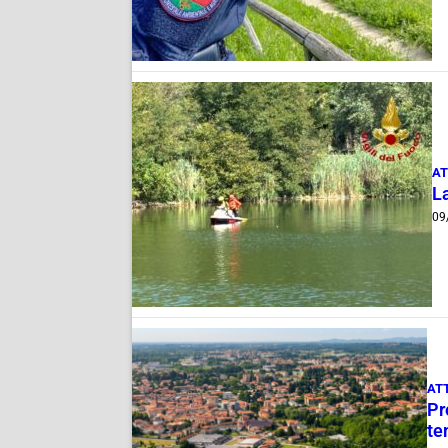
AT
L
09
AT
Pr
te