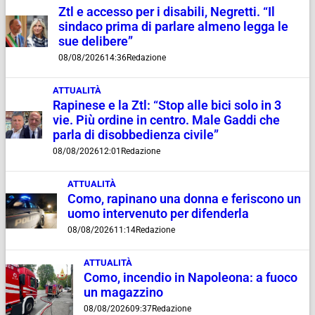
Ztl e accesso per i disabili, Negretti. “Il
sindaco prima di parlare almeno legga le
sue delibere”
08/08/2026
14:36
Redazione
ATTUALITÀ
Rapinese e la Ztl: “Stop alle bici solo in 3
vie. Più ordine in centro. Male Gaddi che
parla di disobbedienza civile”
08/08/2026
12:01
Redazione
ATTUALITÀ
Como, rapinano una donna e feriscono un
uomo intervenuto per difenderla
08/08/2026
11:14
Redazione
ATTUALITÀ
Como, incendio in Napoleona: a fuoco
un magazzino
08/08/2026
09:37
Redazione