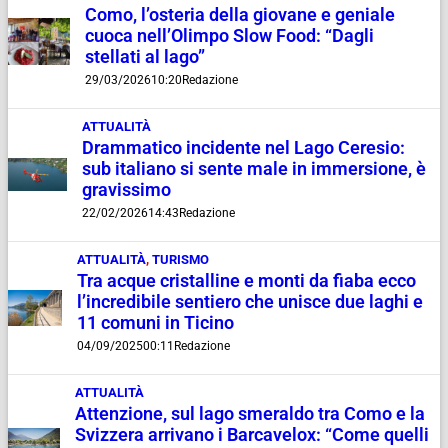
Como, l’osteria della giovane e geniale
cuoca nell’Olimpo Slow Food: “Dagli
stellati al lago”
29/03/2026
10:20
Redazione
ATTUALITÀ
Drammatico incidente nel Lago Ceresio:
sub italiano si sente male in immersione, è
gravissimo
22/02/2026
14:43
Redazione
ATTUALITÀ
,
TURISMO
Tra acque cristalline e monti da fiaba ecco
l’incredibile sentiero che unisce due laghi e
11 comuni in Ticino
04/09/2025
00:11
Redazione
ATTUALITÀ
Attenzione, sul lago smeraldo tra Como e la
Svizzera arrivano i Barcavelox: “Come quelli