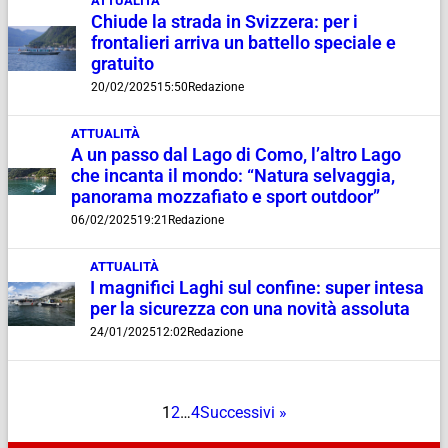
ATTUALITÀ
Chiude la strada in Svizzera: per i
frontalieri arriva un battello speciale e
gratuito
20/02/2025
15:50
Redazione
ATTUALITÀ
A un passo dal Lago di Como, l’altro Lago
che incanta il mondo: “Natura selvaggia,
panorama mozzafiato e sport outdoor”
06/02/2025
19:21
Redazione
ATTUALITÀ
I magnifici Laghi sul confine: super intesa
per la sicurezza con una novità assoluta
24/01/2025
12:02
Redazione
1
2
…
4
Successivi »