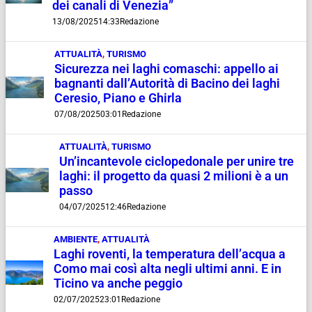
dei canali di Venezia”
13/08/2025
14:33
Redazione
ATTUALITÀ
,
TURISMO
Sicurezza nei laghi comaschi: appello ai
bagnanti dall’Autorità di Bacino dei laghi
Ceresio, Piano e Ghirla
07/08/2025
03:01
Redazione
ATTUALITÀ
,
TURISMO
Un’incantevole ciclopedonale per unire tre
laghi: il progetto da quasi 2 milioni è a un
passo
04/07/2025
12:46
Redazione
AMBIENTE
,
ATTUALITÀ
Laghi roventi, la temperatura dell’acqua a
Como mai così alta negli ultimi anni. E in
Ticino va anche peggio
02/07/2025
23:01
Redazione