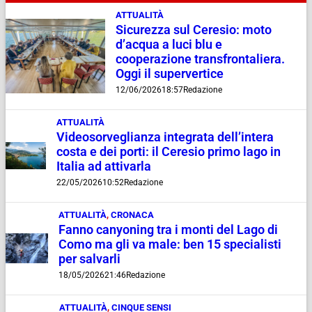
ATTUALITÀ
Sicurezza sul Ceresio: moto
d’acqua a luci blu e
cooperazione transfrontaliera.
Oggi il supervertice
12/06/2026
18:57
Redazione
ATTUALITÀ
Videosorveglianza integrata dell’intera
costa e dei porti: il Ceresio primo lago in
Italia ad attivarla
22/05/2026
10:52
Redazione
ATTUALITÀ
,
CRONACA
Fanno canyoning tra i monti del Lago di
Como ma gli va male: ben 15 specialisti
per salvarli
18/05/2026
21:46
Redazione
ATTUALITÀ
,
CINQUE SENSI