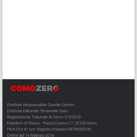
Direttore Responsabile: Davide Cantoni
Direttore Editoriale: Emanuele Caso
Registrazione Tribunale di Como: n°2/2018
Freedom of Choice - Piazza Duomo 17, 22100 Como
PIVA Cf e N° Iscr. Registro Imprese 03799020130
Online dal 14 febbraio 2018