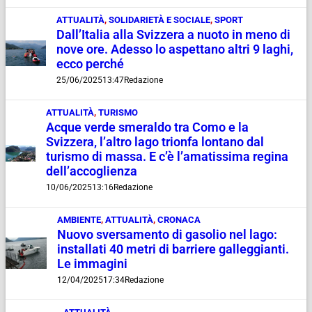
ATTUALITÀ
,
SOLIDARIETÀ E SOCIALE
,
SPORT
Dall’Italia alla Svizzera a nuoto in meno di
nove ore. Adesso lo aspettano altri 9 laghi,
ecco perché
25/06/2025
13:47
Redazione
ATTUALITÀ
,
TURISMO
Acque verde smeraldo tra Como e la
Svizzera, l’altro lago trionfa lontano dal
turismo di massa. E c’è l’amatissima regina
dell’accoglienza
10/06/2025
13:16
Redazione
AMBIENTE
,
ATTUALITÀ
,
CRONACA
Nuovo sversamento di gasolio nel lago:
installati 40 metri di barriere galleggianti.
Le immagini
12/04/2025
17:34
Redazione