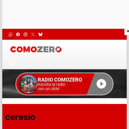
RADIO COMOZERO
Ascolta la radio
con un click!
ceresio