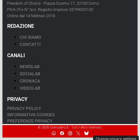
Freedom of Choice - Piazza Duomo 17, 22100 Como
PIVA Cf e N° Iscr. Registro Imprese 03799020130
Online dal 14 febbraio 2018
REDAZIONE
CHI SIAMO
CONTATTI
CANALI
NEWSLAB
SOCIALAB
CRONACA
VIDEOLAB
PRIVACY
PRIVACY POLICY
INFORMATIVA COOKIES
PREFERENZE PRIVACY
© 2026 Comozero.it - Tutti i diritti riservati.
Change privacy settings