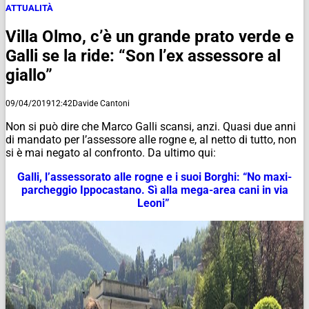
ATTUALITÀ
Villa Olmo, c’è un grande prato verde e
Galli se la ride: “Son l’ex assessore al
giallo”
09/04/2019
12:42
Davide Cantoni
Non si può dire che Marco Galli scansi, anzi. Quasi due anni
di mandato per
l’assessore alle rogne
e, al netto di tutto, non
si è mai negato al confronto. Da ultimo qui:
Galli, l’assessorato alle rogne e i suoi Borghi: “No maxi-
parcheggio Ippocastano. Sì alla mega-area cani in via
Leoni”