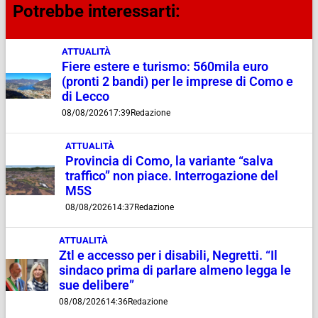
Potrebbe interessarti:
ATTUALITÀ
Fiere estere e turismo: 560mila euro
(pronti 2 bandi) per le imprese di Como e
di Lecco
08/08/2026
17:39
Redazione
ATTUALITÀ
Provincia di Como, la variante “salva
traffico” non piace. Interrogazione del
M5S
08/08/2026
14:37
Redazione
ATTUALITÀ
Ztl e accesso per i disabili, Negretti. “Il
sindaco prima di parlare almeno legga le
sue delibere”
08/08/2026
14:36
Redazione