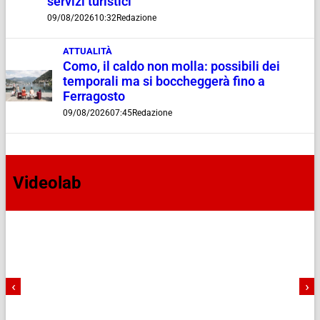
servizi turistici”
09/08/2026
10:32
Redazione
ATTUALITÀ
Como, il caldo non molla: possibili dei
temporali ma si boccheggerà fino a
Ferragosto
09/08/2026
07:45
Redazione
Videolab
‹
›