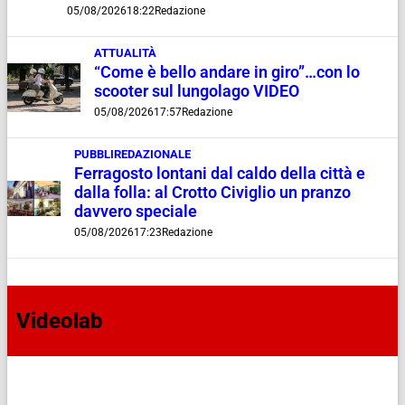
05/08/2026
18:22
Redazione
ATTUALITÀ
“Come è bello andare in giro”…con lo
scooter sul lungolago VIDEO
05/08/2026
17:57
Redazione
PUBBLIREDAZIONALE
Ferragosto lontani dal caldo della città e
dalla folla: al Crotto Civiglio un pranzo
davvero speciale
05/08/2026
17:23
Redazione
Videolab