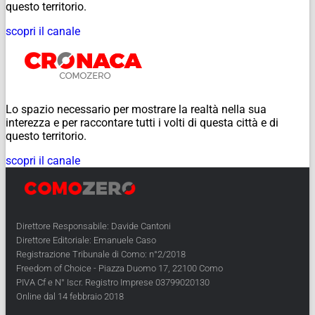
questo territorio.
scopri il canale
Lo spazio necessario per mostrare la realtà nella sua
interezza e per raccontare tutti i volti di questa città e di
questo territorio.
scopri il canale
Direttore Responsabile: Davide Cantoni
Direttore Editoriale: Emanuele Caso
Registrazione Tribunale di Como: n°2/2018
Freedom of Choice - Piazza Duomo 17, 22100 Como
PIVA Cf e N° Iscr. Registro Imprese 03799020130
Online dal 14 febbraio 2018