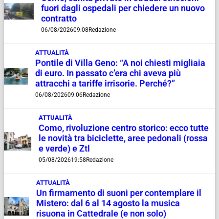
fuori dagli ospedali per chiedere un nuovo
contratto
06/08/2026
09:08
Redazione
ATTUALITÀ
Pontile di Villa Geno: “A noi chiesti migliaia
di euro. In passato c’era chi aveva più
attracchi a tariffe irrisorie. Perché?”
06/08/2026
09:06
Redazione
ATTUALITÀ
Como, rivoluzione centro storico: ecco tutte
le novità tra biciclette, aree pedonali (rossa
e verde) e Ztl
05/08/2026
19:58
Redazione
ATTUALITÀ
Un firmamento di suoni per contemplare il
Mistero: dal 6 al 14 agosto la musica
risuona in Cattedrale (e non solo)