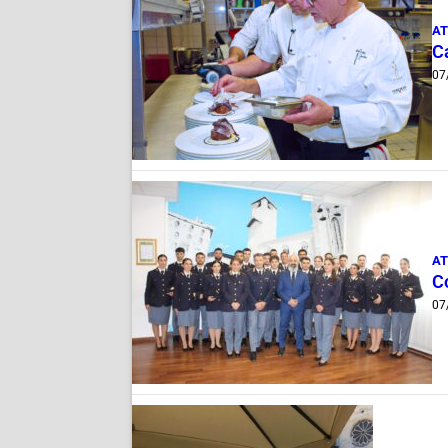
AT
Ca
07
AT
C
07