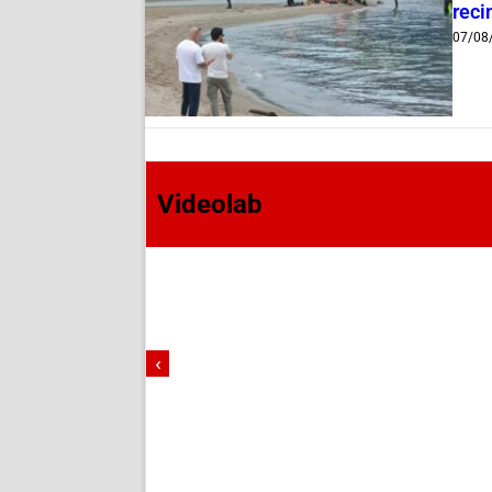
reci
07/08
Videolab
‹