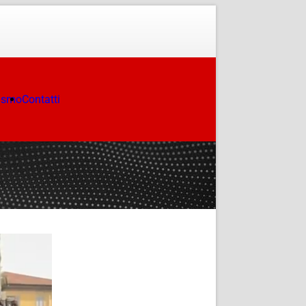
ismo
Contatti