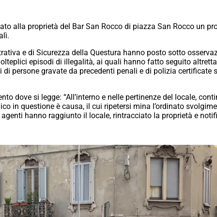
icato alla proprietà del Bar San Rocco di piazza San Rocco un p
lì.
strativa e di Sicurezza della Questura hanno posto sotto osservaz
olteplici episodi di illegalità, ai quali hanno fatto seguito altretta
 di persone gravate da precedenti penali e di polizia certificate si
to dove si legge: “All’interno e nelle pertinenze del locale, contin
lico in questione è causa, il cui ripetersi mina l’ordinato svolgim
genti hanno raggiunto il locale, rintracciato la proprietà e notif