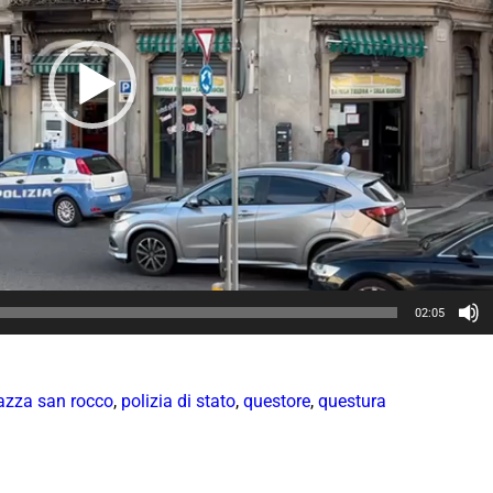
02:05
azza san rocco
,
polizia di stato
,
questore
,
questura