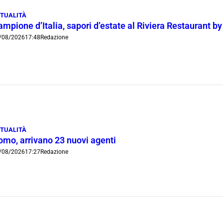
TUALITÀ
mpione d’Italia, sapori d’estate al Riviera Restaurant b
/08/2026
17:48
Redazione
TUALITÀ
omo, arrivano 23 nuovi agenti
/08/2026
17:27
Redazione