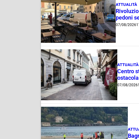
ATTUALITÀ
Rivoluzio
pedoni se
07/08/2026
1
ATTUALITÀ
Centro st
ostacola
07/08/2026
ATTU
Bagn