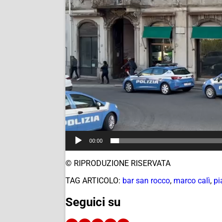
00:00
© RIPRODUZIONE RISERVATA
TAG ARTICOLO:
bar san rocco
,
marco calì
,
pi
Seguici su