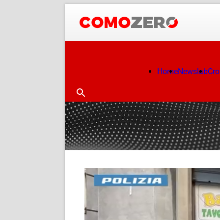
Home
Newslab
Cr