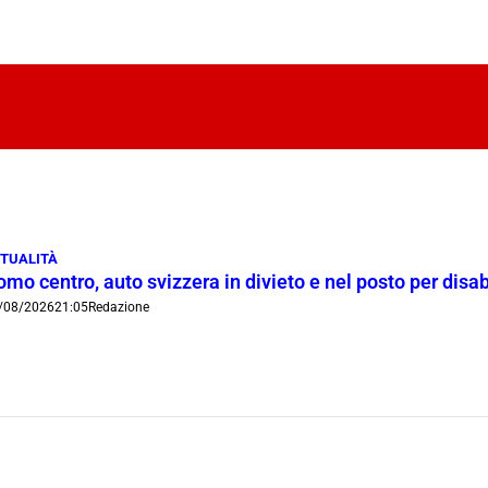
TUALITÀ
mo centro, auto svizzera in divieto e nel posto per disab
/08/2026
21:05
Redazione