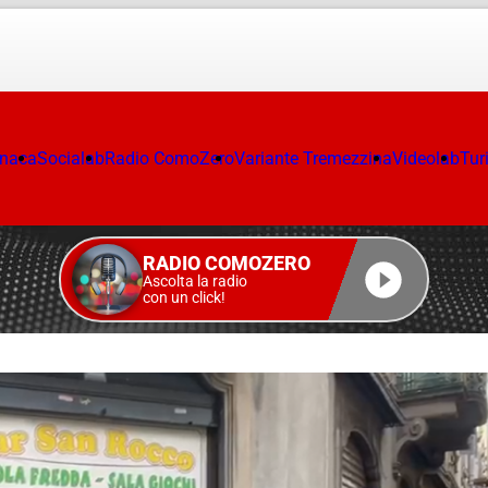
onaca
Socialab
Radio ComoZero
Variante Tremezzina
Videolab
Tur
RADIO COMOZERO
Ascolta la radio
con un click!