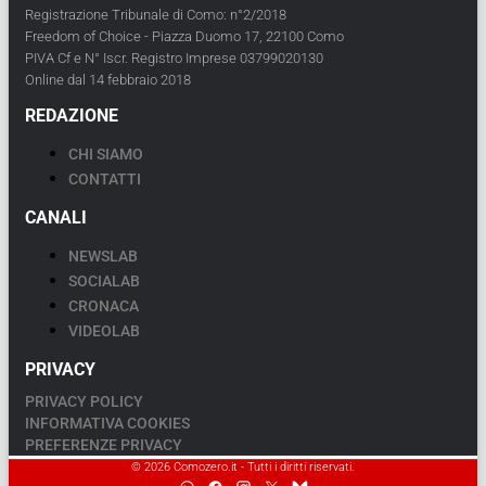
Registrazione Tribunale di Como: n°2/2018
Freedom of Choice - Piazza Duomo 17, 22100 Como
PIVA Cf e N° Iscr. Registro Imprese 03799020130
Online dal 14 febbraio 2018
REDAZIONE
CHI SIAMO
CONTATTI
CANALI
NEWSLAB
SOCIALAB
CRONACA
VIDEOLAB
PRIVACY
PRIVACY POLICY
INFORMATIVA COOKIES
PREFERENZE PRIVACY
© 2026 Comozero.it - Tutti i diritti riservati.