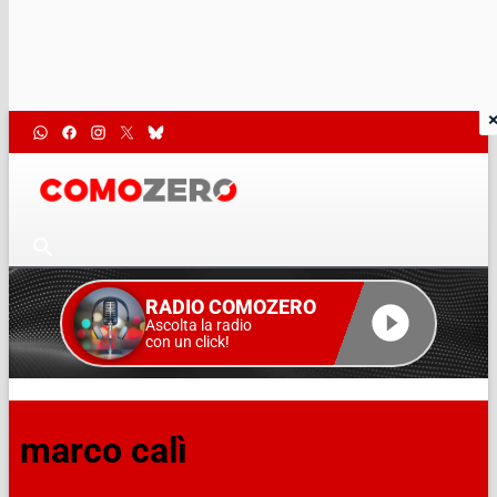
RADIO COMOZERO
Ascolta la radio
con un click!
marco calì