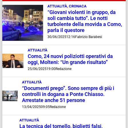
ATTUALITÀ
,
CRONACA
“Giovani violenti in gruppo, da
soli cambia tutto”. Le notti
turbolente della movida a Como,
parla il questore
30/06/2025
12:16
Fabrizio Barabesi
ATTUALITÀ
Como, 24 nuovi poliziotti operativi da
oggi, Molteni: “Un grande risultato”
25/06/2025
19:00
Redazione
ATTUALITÀ
“Documenti prego”. Sono sempre di più i
controlli in dogana a Ponte Chiasso.
Arrestate anche 51 persone
13/04/2025
09:05
Redazione
ATTUALITÀ
La tecnica del tornello, biglietti falsi,