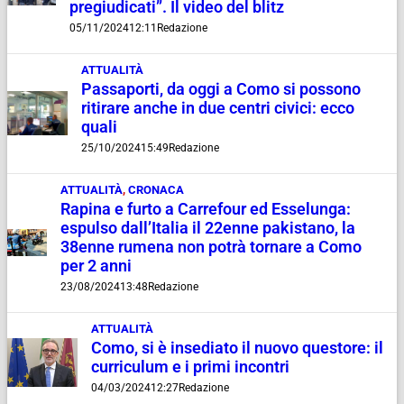
pregiudicati”. Il video del blitz
05/11/2024
12:11
Redazione
ATTUALITÀ
Passaporti, da oggi a Como si possono
ritirare anche in due centri civici: ecco
quali
25/10/2024
15:49
Redazione
ATTUALITÀ
,
CRONACA
Rapina e furto a Carrefour ed Esselunga:
espulso dall’Italia il 22enne pakistano, la
38enne rumena non potrà tornare a Como
per 2 anni
23/08/2024
13:48
Redazione
ATTUALITÀ
Como, si è insediato il nuovo questore: il
curriculum e i primi incontri
04/03/2024
12:27
Redazione