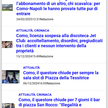
l’abbonamento di un altro, chi scavalca: per
Como-Napoli le hanno provate tutte pur di
entrare
24/02/2025
12:31
Redazione
ATTUALITÀ
,
CRONACA
Como, licenza sospesa alla discoteca Jet
Club: accoltellamento, disordini, pregiudicati
tra i clienti e nessun intervento della
proprietà
13/12/2024
15:49
Redazione
ATTUALITÀ
Como, il questore chiude per sempre la
sala slot di Piazza della Tessitrice
06/12/2024
16:05
Redazione
ATTUALITÀ
,
CRONACA
Como, il questore chiude per 7 giorni il bar
di piazza San Rocco: “Illegalità e