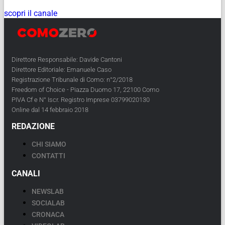
scopri il canale
Direttore Responsabile: Davide Cantoni
Direttore Editoriale: Emanuele Caso
Registrazione Tribunale di Como: n°2/2018
Freedom of Choice - Piazza Duomo 17, 22100 Como
PIVA Cf e N° Iscr. Registro Imprese 03799020130
Online dal 14 febbraio 2018
REDAZIONE
CHI SIAMO
CONTATTI
CANALI
NEWSLAB
SOCIALAB
CRONACA